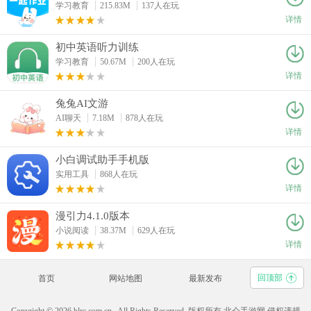
学习教育
215.83M
137人在玩
详情
初中英语听力训练
学习教育
50.67M
200人在玩
详情
兔兔AI文游
AI聊天
7.18M
878人在玩
详情
小白调试助手手机版
实用工具
868人在玩
详情
漫引力4.1.0版本
小说阅读
38.37M
629人在玩
详情
回顶部
首页
网站地图
最新发布
Copyright © 2026 blrc.com.cn , All Rights Reserved. 版权所有 北仑手游网 侵权违规