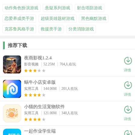
动作角色扮演游戏
悬疑系列游戏
射击塔防游戏
恋爱养成类手游
超级英雄题材游戏
黑色幽默游戏
克苏鲁风格手游
救援类手游
分类消除游戏
推荐下载
夜雨影视1.2.4
影音视频
52.25M
704人在玩
详情
蜗牛小店安卓版
实用工具
144.06M
201人在玩
详情
小猫的生活宠物软件
实用工具
121.00M
340人在玩
详情
一起作业学生端