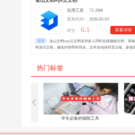
金山文档wps云文档
件，或将pdf格式文件转换成其他格式。
实用工具
|
72.29M
更新时间：
2026-05-03
6.1
查看详情
评分：
概要
金山文档wps云文档支持多人同时在线编辑文档、表格
和演示文稿，修改内容即时同步。文件自动保存至云端，多端
录可无缝切换，实现手机、电脑、平板协作。金山文档wps云
档下载里可直接打开并编辑 Office 和 PDF 格式文件，避免文件
格式转换问题。同时支持文档权限设置和加密存储，保障文件
热门标签
全可靠！
闹钟
学生必备的辅助工具