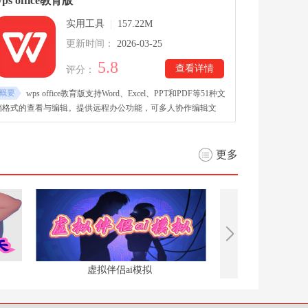
ps office教育版
实用工具
|
157.22M
更新时间：
2026-03-25
5.8
查看详情
评分：
概要
wps office教育版支持Word、Excel、PPT和PDF等51种文
档格式的查看与编辑。提供远程办公功能，可多人协作编辑文
档、共享文件夹。wps office教育版App下载内置海量精美模板，
覆盖商务、教育、合同、课程表等场景。PDF功能强大，可扫描
生成文档、添加签名、转换格式！
更多
虚拟伴侣ai模拟
oppo手