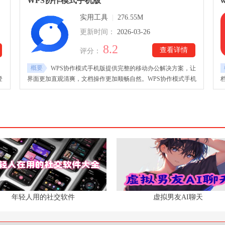
WPS协作模式手机版
w
畅浏览效果，同时适用于办公与学习多种需求，让文档处理更加
实用工具
|
276.55M
便捷高效。
更新时间：
2026-03-26
8.2
查看详情
评分：
概要
WPS协作模式手机版提供完整的移动办公解决方案，让
登
界面更加直观清爽，文档操作更加顺畅自然。WPS协作模式手机
文
版下载安装后，用户可以进行流畅的视频会议，实时协作编辑文
档，其中支持一键分享和云端存储，让远程办公和团队沟通更便
安
捷。应用的界面友好、操作简单，功能全面，能帮助用户随时高
效处理工作事务。
年轻人用的社交软件
虚拟男友AI聊天