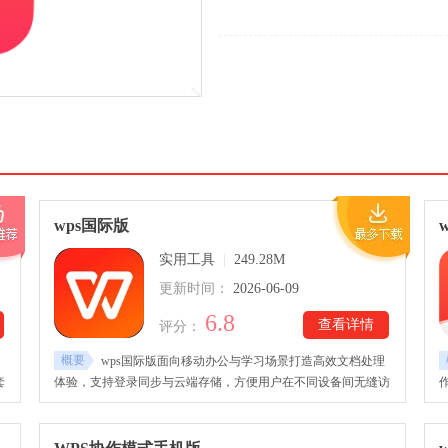
wps国际版
w
实用工具
|
249.28M
更新时间：
2026-06-09
6.8
查看详情
评分：
概要
wps国际版面向移动办公与学习场景打造高效文档处理
套
体验，支持登录同步与云端存储，方便用户在不同设备间无缝访
问与编辑文件。平台兼容Word、Excel、PPT及PDF等多种主流格
支
式，并提供多样化模板资源，提升文档制作效率。wps国际安卓
版下载后，针对手机端优化阅读与编辑体验，具备清晰排版与流