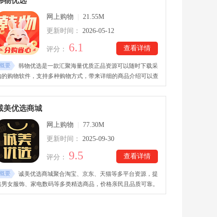
韩物优选
网上购物
|
21.55M
更新时间：
2026-05-12
6.1
查看详情
评分：
概要
韩物优选是一款汇聚海量优质正品资源可以随时下载采
购的购物软件，支持多种购物方式，带来详细的商品介绍可以查
看，拥有多种商品分类专区可以购买到喜欢的商品，下载还能领
取很多的新人优惠券以及红包，详细的物流信息实时更新，拥有
专业客服系统可以询问各种商品问题，快来下载购物吧。
诚美优选商城
网上购物
|
77.30M
更新时间：
2025-09-30
9.5
查看详情
评分：
概要
诚美优选商城聚合淘宝、京东、天猫等多平台资源，提
供男女服饰、家电数码等多类精选商品，价格亲民且品质可靠。
诚美优选商城下载安装中的客服全天候在线，随时解答问题，订
单物流实时更新，方便用户随时查询。平台支持七天无理由退换
和十五天售后保障，购物体验更有保障。