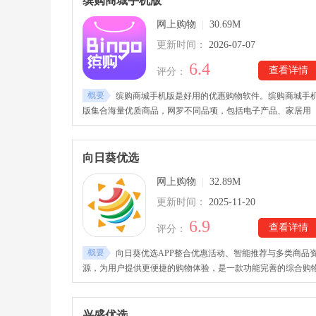
缤购商城手机版
网上购物
|
30.69M
更新时间：
2026-07-07
6.4
查看详情
评分：
概要
缤购商城手机版是好用的优惠购物软件。缤购商城手
版集合海量优质商品，网罗不同品项，包括电子产品、家居用
品、服装配饰、美食保健等，可以满足用户多方面的需求。缤
商城手机版提供的商品价格实惠，且还会推出各种购物福利，
是限时抢购、零元秒杀等，帮助用户以更优惠的价格享受购物
向日葵优选
验。
网上购物
|
32.89M
更新时间：
2025-11-20
6.9
查看详情
评分：
概要
向日葵优选APP整合优惠活动、智能推荐与多类商品
源，为用户提供更便捷的购物体验，是一款功能完善的综合购
平台。
兴盛优选