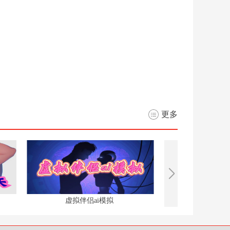
更多
虚拟伴侣ai模拟
oppo手