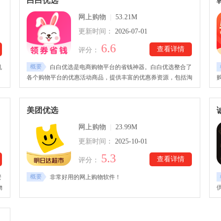
白白优选
障，还有在线客户服务。
网上购物
|
53.21M
更新时间：
2026-07-01
6.6
查看详情
评分：
概要
机
白白优选是电商购物平台的省钱神器。白白优选整合了
各个购物平台的优惠活动商品，提供丰富的优惠券资源，包括淘
购
宝、天猫、京东和拼多多等。白白优选下载用户只需要复制所需
像
商品的标题就能获取相关优惠券。软件每天更新各种特价商品还
体
有大量的优惠券，是用户必备的省钱购物软件。
美团优选
网上购物
|
23.99M
更新时间：
2025-10-01
5.3
查看详情
评分：
概要
资
非常好用的网上购物软件！
物