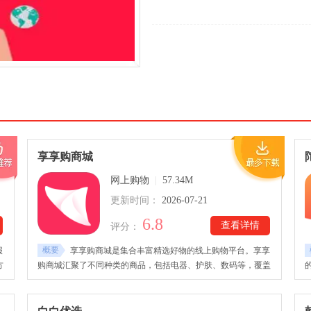
享享购商城
网上购物
|
57.34M
更新时间：
2026-07-21
6.8
查看详情
评分：
概要
报
享享购商城是集合丰富精选好物的线上购物平台。享享
方
购商城汇聚了不同种类的商品，包括电器、护肤、数码等，覆盖
关
用户生活各方面，且每个商品皆经过严格的质检，保证商品质
获
量。享享购商城提供价格实惠的商品，新用户可获专属礼包，用
户在下单时也能享受各种优惠。软件同时提供完善的售后服务保