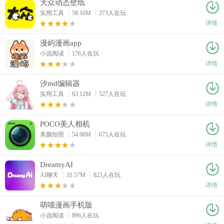
大众动态壁纸
实用工具
58.16M
273人在玩
详情
漫屿漫画app
小说阅读
176人在玩
详情
汐md编辑器
实用工具
63.12M
527人在玩
详情
POCO美人相机
美颜拍照
54.06M
675人在玩
详情
DreamyAI
AI聊天
31.57M
823人在玩
详情
萌喵漫画手机版
小说阅读
896人在玩