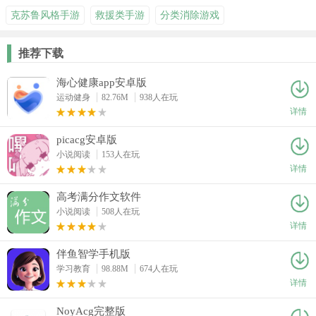
克苏鲁风格手游
救援类手游
分类消除游戏
推荐下载
海心健康app安卓版
运动健身
82.76M
938人在玩
详情
picacg安卓版
小说阅读
153人在玩
详情
高考满分作文软件
小说阅读
508人在玩
详情
伴鱼智学手机版
学习教育
98.88M
674人在玩
详情
NoyAcg完整版