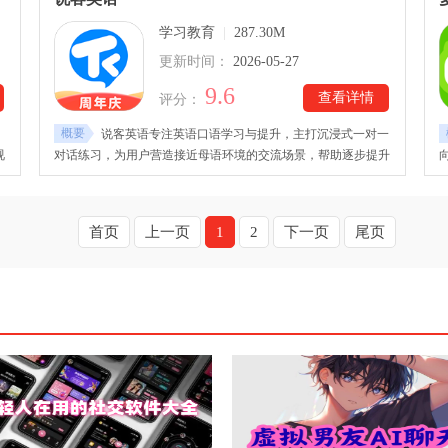
学习教育
|
287.30M
更新时间：
2026-05-27
9.6
查看详情
评分：
概要
说客英语专注英语口语学习与提升，主打沉浸式一对一
视
对话练习，为用户营造接近母语环境的交流场景，帮助逐步提升
提
实际表达与沟通能力。说客英语app下载后，系统会通过水平测
台
评对用户英语能力进行分级，并据此匹配相应学习内容，结合短
闻
时高频的25分钟课程设计，提高学习效率与专注度。
首页
上一页
1
2
下一页
尾页
掌