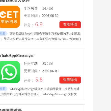
英语四级听力软件
不断增强语感与听力水平。同时汇集专业课程与优质学习资料，
学习教育
|
54.45M
让零基础用户能够循序渐进学习，也帮助进阶学习者持续提升西
语能力。
更新时间：
2026-06-30
6.9
查看详情
评分：
概要
英语四级听力软件是适合英语学习者使用的听力训练软
件。英语四级听力软件集合了丰富的学习资源与功能，包括每日
黄金训练营、单词记忆、听力练习和口语测评等，全面提升用户
的英语单词知识及听力与口语练习。软件教材利用图文方式加强
用户的单词记忆能力。英语四级听力软件提供在线课堂服务，加
hatsAppMessenger
上学习进度和错词管理等，帮助用户迅速提升英语沟通能力。
社交互动
|
83.24M
更新时间：
2026-06-09
5.8
查看详情
评分：
概要
WhatsAppMessenger是海外主流聊天软件，支持与全球
范围的用户进行端到端加密聊天。WhatsAppMessenger支持文
字、多人群组、视频、语音聊天方式，全程高质量不卡顿，同时
也能分享图片、链接、文件、定位、表情包等，方便用户可以和
家人朋友以不同方式自由交流。WhatsAppMessenger下载用户以
多邻国学英语