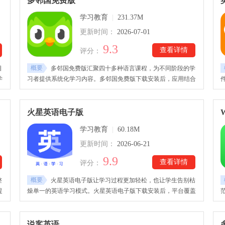
多邻国免费版
学习教育
|
231.37M
达
更新时间：
2026-07-01
9.3
查看详情
评分：
概要
日
多邻国免费版汇聚四十多种语言课程，为不同阶段的学
学
习者提供系统化学习内容。多邻国免费版下载安装后，应用结合
将
科学的学习规划与任务挑战机制，根据用户学习进度智能调整内
容，让初学者能够快速入门，也让有基础的用户持续提升语言水
平。在这里，用户可以通过轻松有趣的互动模式，将语言训练融
火星英语电子版
W
合
入日常碎片时间，也能帮助用户逐步提升听、说、读、写能力。
学习教育
|
60.18M
更新时间：
2026-06-21
9.9
查看详情
评分：
概要
整
火星英语电子版让学习过程更加轻松，也让学生告别枯
提
燥单一的英语学习模式。火星英语电子版下载安装后，平台覆盖
同
听力训练、阅读提升、口语表达、写作练习等多个学习方向，用
，
户能够根据自身基础和目标自由规划学习内容。在这里，学生们
学
能够通过持续学习与练习，逐步提升英语水平。
说客英语