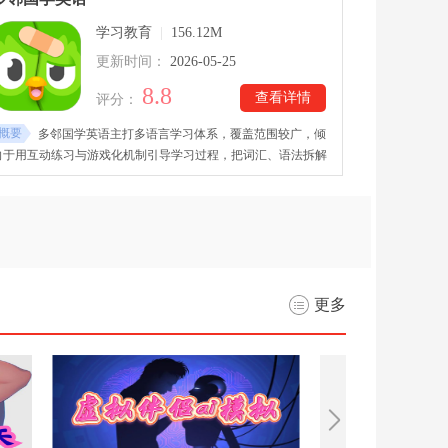
手机号注册，也能通过手机号添加好友，安全可靠，所有信息对
学习教育
|
156.12M
话只有发送方与接收方可读取，私密性高。
更新时间：
2026-05-25
8.8
查看详情
评分：
概要
多邻国学英语主打多语言学习体系，覆盖范围较广，倾
向于用互动练习与游戏化机制引导学习过程，把词汇、语法拆解
成一系列小任务，让学习过程更轻松自然。多邻国学英语下载安
装后，课程内容不仅限于英语，还包括日语、韩语、法语等热门
语言，同时也涵盖粤语等特色语种，满足不同学习需求。
更多