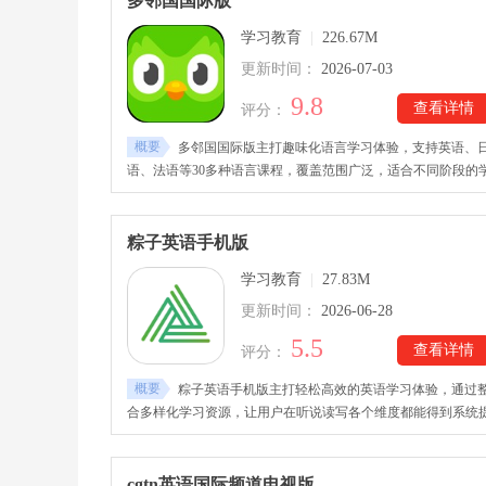
多邻国国际版
语SPEAKGURU官方安卓版下载后，无论是提升日常交流能
学习教育
|
226.67M
力，还是备考英语考试，都能通过持续训练逐步增强听说与表
水平。
更新时间：
2026-07-03
9.8
查看详情
评分：
概要
多邻国国际版主打趣味化语言学习体验，支持英语、
语、法语等30多种语言课程，覆盖范围广泛，适合不同阶段的
习者使用。平台通过图片、音频与视频等多种形式结合教学，
单词、听力、口语、翻译与写作融入互动练习中，增强记忆效
果。duolingo多邻国英语国际版下载后，借助重复训练与游戏化
粽子英语手机版
学习机制，帮助用户在轻松氛围中不断巩固语言基础，尤其适
学习教育
|
27.83M
零基础与初学者提升语言能力。
更新时间：
2026-06-28
5.5
查看详情
评分：
概要
粽子英语手机版主打轻松高效的英语学习体验，通过
合多样化学习资源，让用户在听说读写各个维度都能得到系统
升。粽子英语手机版下载安装后，平台内涵盖丰富课程体系，
时还引入英文影视内容辅助学习，让语言输入更贴近真实语境
实现边看边学的效果。用户还能根据自身基础与目标自由调整
cgtn英语国际频道电视版