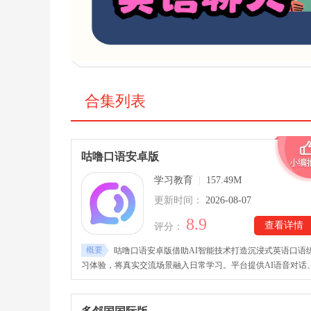
合集列表
咕噜口语安卓版
学习教育
|
157.49M
更新时间：
2026-08-07
8.9
查看详情
评分：
概要
咕噜口语安卓版借助AI智能技术打造沉浸式英语口语
习体验，将真实交流场景融入日常学习。平台提供AI语音对话
跟读训练以及四六级、雅思模拟等内容，用户可以根据自身需
选择不同练习方式。通过模拟旅行、生活、学习等常见交流环
境，帮助用户反复开口表达，并获得针对性的练习反馈。咕噜