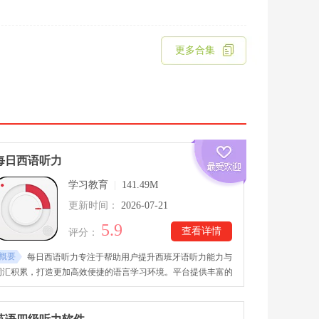
更多合集
每日西语听力
学习教育
|
141.49M
更新时间：
2026-07-21
5.9
查看详情
评分：
概要
每日西语听力专注于帮助用户提升西班牙语听力能力与
词汇积累，打造更加高效便捷的语言学习环境。平台提供丰富的
听力资源和学习内容，涵盖基础入门、日常交流、进阶训练等多
个阶段，满足不同水平学习者的需求。每日西语听力手机老版本
下载后，用户可以通过音频练习掌握单词发音、理解真实语境，