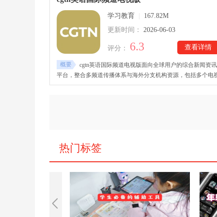
习路径，使学习节奏更加合理灵活。
学习教育
|
167.82M
更新时间：
2026-06-03
6.3
查看详情
评分：
概要
cgtn英语国际频道电视版面向全球用户的综合新闻资讯
平台，整合多频道传播体系与海外分支机构资源，包括多个电
频道、海外分台以及视频通讯与新媒体网络，持续向国际受众
供多元化内容服务。cgtn英语国际频道手机电视版下载后，平
依托遍布全球的记者站点与专业采编团队，实时获取第一手新
信息，涵盖国际时事、热点动态与直播内容，让用户能够快速
握全球最新资讯。
热门标签