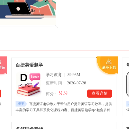
百捷英语趣学
学习教育
|
39.95M
更新时间：
2026-07-28
9.9
查看详情
评分：
概要
练
百捷英语趣学致力于帮助用户提升英语学习效率，提供
、
丰富的学习工具和系统化课程内容。百捷英语趣学app包含多种
求
英语课程、练习题以及巩固训练内容，用户可以根据自身需求安
排学习计划，并通过打卡方式记录学习进度。还涵盖听力练习、
口
亲子英语等多方面学习内容，满足不同用户的学习需求。