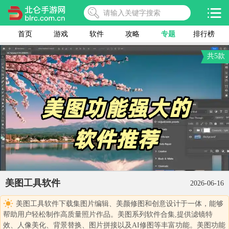
首页
游戏
软件
攻略
专题
排行榜
共5款
美图工具软件
2026-06-16
美图工具软件下载集图片编辑、美颜修图和创意设计于一体，能够
帮助用户轻松制作高质量照片作品。美图系列软件合集,提供滤镜特
效、人像美化、背景替换、图片拼接以及AI修图等丰富功能。美图功能