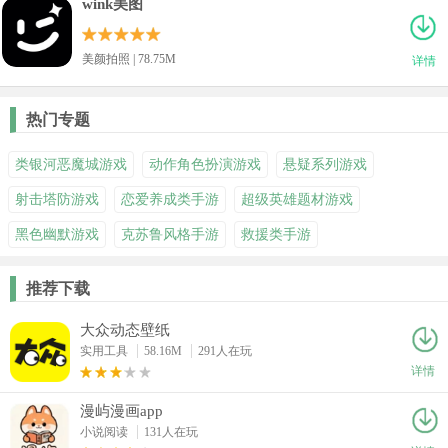
wink美图
美颜拍照 | 78.75M
详情
热门专题
类银河恶魔城游戏
动作角色扮演游戏
悬疑系列游戏
射击塔防游戏
恋爱养成类手游
超级英雄题材游戏
黑色幽默游戏
克苏鲁风格手游
救援类手游
推荐下载
大众动态壁纸
实用工具
58.16M
291人在玩
详情
漫屿漫画app
小说阅读
131人在玩