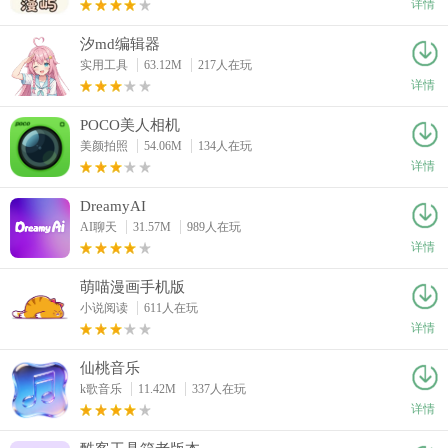
详情
汐md编辑器
实用工具
63.12M
217人在玩
详情
POCO美人相机
美颜拍照
54.06M
134人在玩
详情
DreamyAI
AI聊天
31.57M
989人在玩
详情
萌喵漫画手机版
小说阅读
611人在玩
详情
仙桃音乐
k歌音乐
11.42M
337人在玩
详情