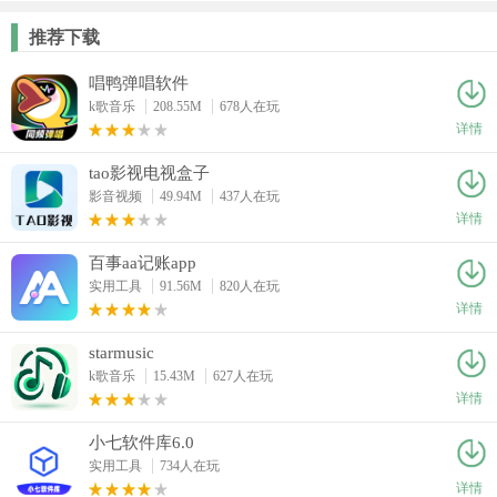
推荐下载
唱鸭弹唱软件
k歌音乐
208.55M
678人在玩
详情
tao影视电视盒子
影音视频
49.94M
437人在玩
详情
百事aa记账app
实用工具
91.56M
820人在玩
详情
starmusic
k歌音乐
15.43M
627人在玩
详情
小七软件库6.0
实用工具
734人在玩
详情