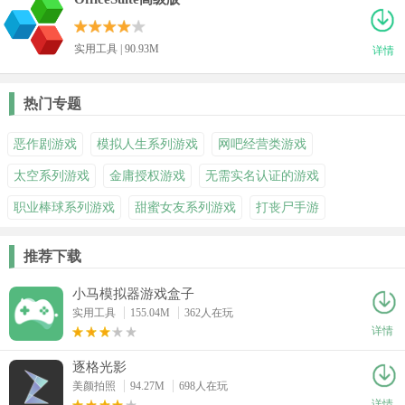
实用工具 | 90.93M
详情
热门专题
恶作剧游戏
模拟人生系列游戏
网吧经营类游戏
太空系列游戏
金庸授权游戏
无需实名认证的游戏
职业棒球系列游戏
甜蜜女友系列游戏
打丧尸手游
推荐下载
小马模拟器游戏盒子
实用工具
155.04M
362人在玩
详情
逐格光影
美颜拍照
94.27M
698人在玩
详情