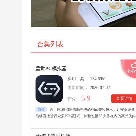
合集列表
盖世PC模拟器
实用工具
|
134.69M
更新时间：
2026-07-02
5.9
查看详情
评分：
概要
盖世PC模拟器借助先进的Wine兼容技术，让安卓设备
能够直接运行众多PC端游戏，体验包括3A大作在内的高品质内
容。盖世PC模拟器下载安装后，平台整合本地运行、游戏串流
和云端游玩三种模式，同时支持导入手机中的游戏资源，也能
过Steam助手快速同步Steam游戏库，完成安装后即可直接启动