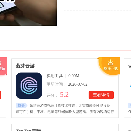
葱芽云游
实用工具
|
0.00M
更新时间：
2026-07-02
5.2
查看详情
评分：
概要
葱芽云游依托云计算技术打造，无需依赖高性能设备，
即可在手机、平板、电脑等终端体验大型游戏。所有内容均运行
于云端，无须下载或安装，打开即可进入游戏。葱芽云游app收
通
录了大量热门作品以及众多精品独立佳作，游戏资源持续更新，
。
新增内容能够第一时间上线，还兼容手柄、键盘、鼠标等多种外