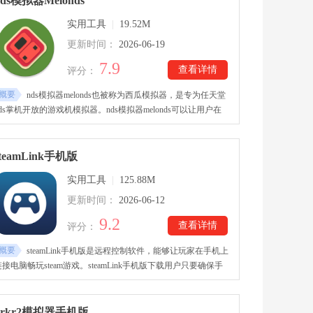
nds模拟器Melonds
oogle Drive、DLNA及FTP等。
实用工具
|
19.52M
更新时间：
2026-06-19
7.9
查看详情
评分：
概要
nds模拟器melonds也被称为西瓜模拟器，是专为任天堂
nds掌机开放的游戏机模拟器。nds模拟器melonds可以让用户在
手机端上直接运行nds游戏，兼容大部分nds游戏rom，确保了游
戏画面帧率的质量。nds模拟器melonds拥有多项功能，支持联机
功能、外设手柄连接、按键自定义等，用户可以轻松享受游戏，
steamLink手机版
低端手机设备也能适用。
实用工具
|
125.88M
更新时间：
2026-06-12
9.2
查看详情
评分：
概要
steamLink手机版是远程控制软件，能够让玩家在手机上
链接电脑畅玩steam游戏。steamLink手机版下载用户只要确保手
机设备和电脑连接到同一个网络中，打开软件即可轻松侦测电脑
设备，输入验证码即可在手机上使用。steamLink手机版也支持配
对PS4、xbox等手柄或其他蓝牙鼠标、键盘等设备，让玩家能轻
krkr2模拟器手机版