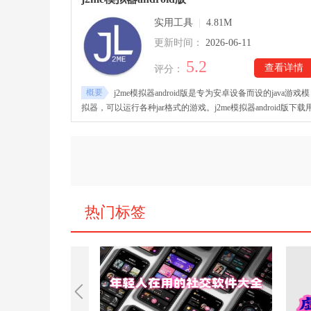
有联机的游戏也能玩。
实用工具
|
4.81M
更新时间：
2026-06-11
5.2
查看详情
评分：
概要
j2me模拟器android版是专为安卓设备而设的java游戏模
拟器，可以运行各种jar格式的游戏。j2me模拟器android版下载
户可以在安卓设备上体验到经典java游戏，像是老式功能机的游
戏或当红一时的2d、3d小游戏等。j2me模拟器android版支持自
义虚拟按键布局，用户可以自由根据习惯调整键位，优化游戏
控体验。软件体积小，占用内存少，无需网络就能畅玩各种小
戏，非常方便。
热门标签