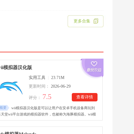
更多合集
wii模拟器汉化版
实用工具
|
23.71M
更新时间：
2026-06-29
7.5
查看详情
评分：
概要
wii模拟器汉化版是可以让用户在安卓手机设备商玩到
任天堂wii平台游戏的模拟器软件，也被称为海豚模拟器。wii模
拟器汉化版内置独立内核及渲染引擎，可以提供帧率高的游戏，
体验游戏原有的画质效果。wii模拟器汉化版支持多线程下载功
能，可以批量缓存内容，同时支持本地与云存档服务，管道包括