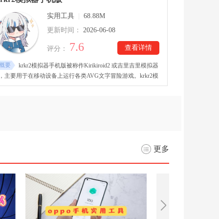
松畅玩游戏，感受创新游戏体验。
实用工具
|
68.88M
更新时间：
2026-06-08
7.6
查看详情
评分：
概要
krkr2模拟器手机版被称作Kirikiroid2 或吉里吉里模拟器
2，主要用于在移动设备上运行各类AVG文字冒险游戏。krkr2模
拟器手机版下载安装后，工具兼容性较强，能够适配多种游戏资
源，整体运行表现较为流畅。还加入了画面滤镜与色彩调整选
项，用户可以根据个人喜好对显示效果进行优化。
更多