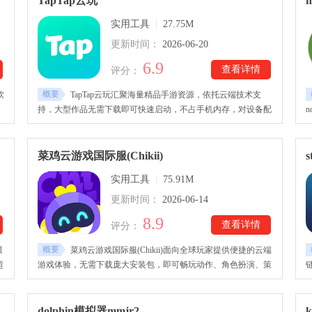
TapTap云玩
反
设，为玩家带来更加舒适、专业的操作体验。
G
实用工具
|
27.75M
更新时间：
2026-06-20
6.9
查看详情
评分：
概要
软
TapTap云玩汇聚海量精品手游资源，依托云端技术支
持，大型作品无需下载即可快速启动，不占手机内存，对设备配
行
置要求更低，普通安卓机也能畅玩热门大作。TapTap云玩下载安
多
装后，平台还提供免费云玩时长，会员可享更多权益，使用门槛
配
低，体验更加灵活。还打造了活跃的玩家社区，汇聚最新资讯、
菜鸡云游戏国际服(Chikii)
真实测评和热门话题，开发者也会参与互动交流，让玩家及时了
实用工具
|
75.91M
解游戏动态。
更新时间：
2026-06-14
8.9
查看详情
评分：
概要
模
菜鸡云游戏国际服(Chikii)面向全球玩家提供便捷的云端
超
游戏体验，无需下载庞大安装包，即可畅玩动作、角色扮演、策
略等多种热门作品。菜鸡云游戏国际服(Chikii)下载安装后。平台
是
支持多设备同步，游戏进度实时保存，切换手机、平板等终端依
还
旧能够无缝继续冒险。还加入联机组队、语音互动等社交玩法，
dolphin模拟器mmjr2