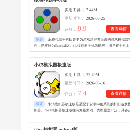
sfc模拟器手机版
还支持小鸡手柄、按键映射、自定义键位、触控适配以及震动
实用工具
|
7.44M
馈等功能，为玩家带来更加沉浸的操控体验。
更新时间：
2026-06-25
9.9
查看详情
评分：
概要
sfc模拟器手机版是专为游戏爱好者而设的游戏模拟器
件，也被称为Snes9xEX。sfc模拟器手机版能够让用户在手机上
也能玩到各种电脑游戏，其采用的SuperFX内核，能够完美运
smc、sfc、fig等格式的游戏文件。sfc模拟器手机版也支持屏幕
点触摸控制、虚拟键盘、实时存档备份等多项功能，让用户低
小鸡模拟器极速版
置也能畅玩各种游戏。
实用工具
|
37.49M
更新时间：
2026-06-16
7.4
查看详情
评分：
概要
小鸡模拟器极速版是适配于安卓64位系统的怀旧游戏
拟器。小鸡模拟器极速版拥有海量游戏，类型覆盖广泛，具备
过2万款经典街机、掌机、家用机游戏，让玩家可以轻松直接
玩，重温原汁原味的经典游戏记忆。很多经典游戏已经下架或
无法兼容系统了，但是通过小鸡模拟器极速版就能重新体验，
j2me模拟器android版