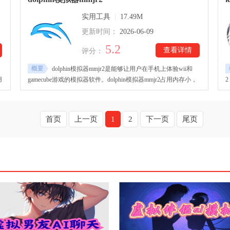
方便玩家与好友共同开黑。
实用工具
|
17.49M
更新时间：
2026-06-09
5.2
查看详情
评分：
概要
dolphin模拟器mmjr2是能够让用户在手机上体验wii和
用
gamecube游戏的模拟器软件。dolphin模拟器mmjr2占用内存小，
但其兼容性强，可以支持大多的安卓设备，让用户在手机或平板
定
上就能体验主机游戏。其搭载高性能图形渲染、音频同步及控制
操
器映射技术，即使在小设备上游玩也能让体验感不减。dolphin模
首页
上一页
1
2
下一页
尾页
游
拟器mmjr2优化了触屏虚拟按键布局功能，兼容外接手柄，用户
可以根据偏好自定义操作方式。