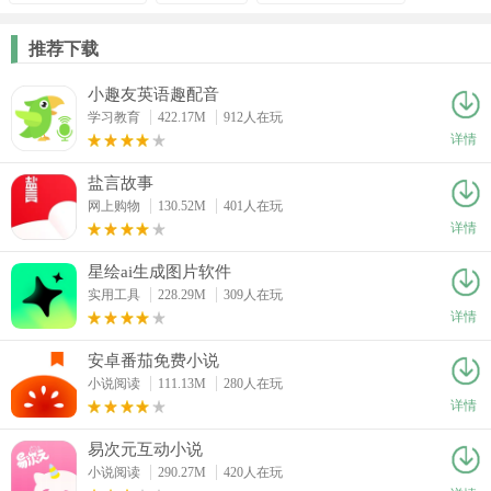
推荐下载
小趣友英语趣配音
学习教育
422.17M
912人在玩
详情
盐言故事
网上购物
130.52M
401人在玩
详情
星绘ai生成图片软件
实用工具
228.29M
309人在玩
详情
安卓番茄免费小说
小说阅读
111.13M
280人在玩
详情
易次元互动小说
小说阅读
290.27M
420人在玩