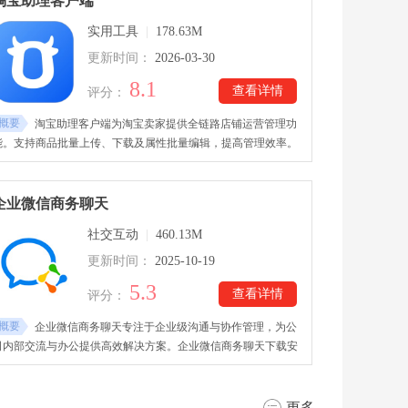
淘宝助理客户端
实用工具
|
178.63M
更新时间：
2026-03-30
8.1
查看详情
评分：
概要
淘宝助理客户端为淘宝卖家提供全链路店铺运营管理功
能。支持商品批量上传、下载及属性批量编辑，提高管理效率。
订单信息可本地下载，便于查看和处理多个订单。淘宝助理客户
端下载里集成图片搬家功能，自动上传本地图片到图片空间。提
供数据库修复与模板创建工具，保障数据安全和快速发布！
企业微信商务聊天
社交互动
|
460.13M
更新时间：
2025-10-19
5.3
查看详情
评分：
概要
企业微信商务聊天专注于企业级沟通与协作管理，为公
司内部交流与办公提供高效解决方案。企业微信商务聊天下载安
装中还整合多种办公模块，如审批、考勤、会议、邮箱、日程与
在线文档等，助力团队高效协作，轻松推进日常工作流程。平台
可统一管理员工通讯录，消息具备已读回执与提醒功能，保证信
更多