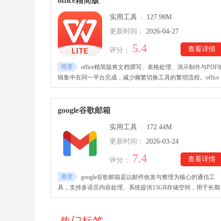
office精简版
批发等多个行业，界面清晰直观，操作流程简单，即使没有专
实用工具
|
127.98M
经验也能快速熟悉各项功能。
更新时间：
2026-04-27
5.4
查看详情
评分：
概要
office精简版将文档撰写、表格处理、演示制作与PDF
辑集中在同一平台完成，减少频繁切换工具的繁琐流程。office
精简版下载安装后，平台内置模板资源与云端存储空间，支持
人在线协作与实时共享，让团队沟通与文件处理更加高效顺畅
也提供便捷的超链接插入、多对象组合与层级管理等功能，制
google谷歌邮箱
文档或演示更加灵活。
实用工具
|
172.44M
更新时间：
2026-03-24
7.4
查看详情
评分：
概要
google谷歌邮箱是以邮件收发与整理为核心的通信工
具，支持多语言内容处理。系统提供15GB存储空间，用于长期
保存邮件、附件与图片资料。google谷歌邮箱app下载内置对话
邮件结构，将往来信息按时间整合成连续记录。通过IMAP协议
实现多设备同步，保持不同终端数据状态一致，在统一收件箱