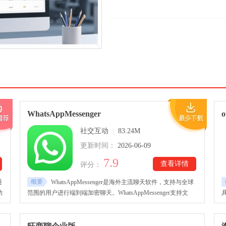
WhatsAppMessenger
社交互动
|
83.24M
更新时间：
2026-06-09
7.9
查看详情
评分：
概要
通
WhatsAppMessenger是海外主流聊天软件，支持与全球
功
范围的用户进行端到端加密聊天。WhatsAppMessenger支持文
还
字、多人群组、视频、语音聊天方式，全程高质量不卡顿，同时
客
也能分享图片、链接、文件、定位、表情包等，方便用户可以和
售
家人朋友以不同方式自由交流。WhatsAppMessenger下载用户以