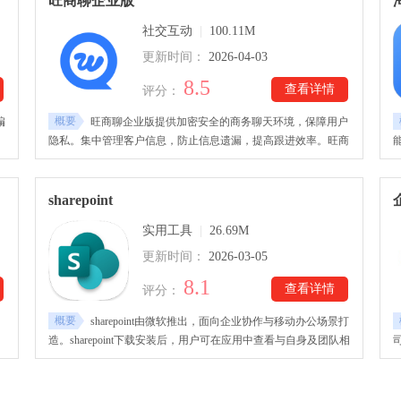
旺商聊企业版
业
手机号注册，也能通过手机号添加好友，安全可靠，所有信息对
社交互动
|
100.11M
话只有发送方与接收方可读取，私密性高。
更新时间：
2026-04-03
8.5
查看详情
评分：
概要
编
旺商聊企业版提供加密安全的商务聊天环境，保障用户
隐私。集中管理客户信息，防止信息遗漏，提高跟进效率。旺商
多
聊企业版下载里支持文字、图片和语音多种消息发送方式，沟通
。
灵活。同时可设置个性化问候语和标签分类，实现精准客户管
作
理，让商务与资讯一体化！
sharepoint
实用工具
|
26.69M
更新时间：
2026-03-05
8.1
查看详情
评分：
概要
sharepoint由微软推出，面向企业协作与移动办公场景打
造。sharepoint下载安装后，用户可在应用中查看与自身及团队相
式
关的网站、新闻、文件和成员信息，还能随时掌握项目进度或订
单动态，并支持在线编辑与团队沟通，让办公不再受地点限制。
中
平台还引入智能技术辅助办公，系统会逐步分析用户的工作习