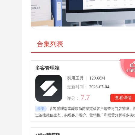
合集列表
多客管理端
实用工具
|
129.68M
更新时间：
2026-07-04
7.7
查看详情
评分：
概要
多客管理端库能帮助商家完成客户运营与门店管理，
过连接微信生态，实现客户维护、营销推广和经营分析等多项
能。多客管理端手机版里，商家能够快速整理客户资源，同时
能支持实时查看客户活跃情况与跟进进度，方便及时维护潜在
户，提高复购率。适用于服装、鞋帽、箱包、美容、教育、零