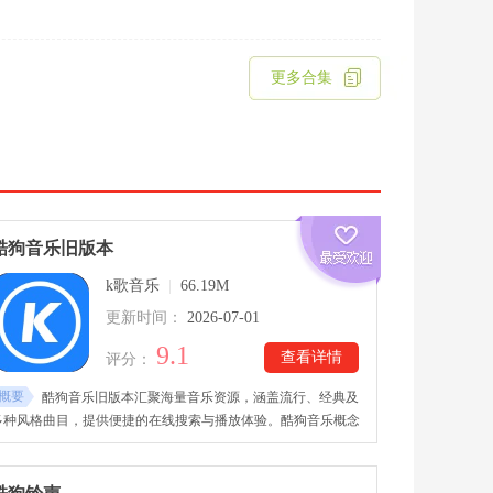
更多合集
酷狗音乐旧版本
k歌音乐
|
66.19M
更新时间：
2026-07-01
9.1
查看详情
评分：
概要
酷狗音乐旧版本汇聚海量音乐资源，涵盖流行、经典及
多种风格曲目，提供便捷的在线搜索与播放体验。酷狗音乐概念
旧版本下载后，软件支持高品质音效输出与丰富音质选择，让用
户享受更细腻的听觉感受，同时还包含线上音乐会、有声内容等
多样化音频服务。无论是国内外热门歌曲还是小众音乐作品，都