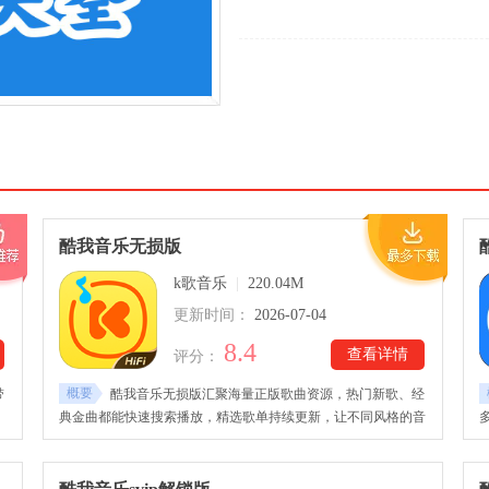
酷我音乐无损版
k歌音乐
|
220.04M
更新时间：
2026-07-04
8.4
查看详情
评分：
概要
带
酷我音乐无损版汇聚海量正版歌曲资源，热门新歌、经
、
典金曲都能快速搜索播放，精选歌单持续更新，让不同风格的音
丰
乐轻松找到。酷我音乐无损版下载安装后，平台会提供在线播
版
放、离线缓存及多设备同步功能，电脑和手机之间可无缝切换，
喜欢的音乐随身携带。音效方面拥有3D美音、超重低音、虚拟