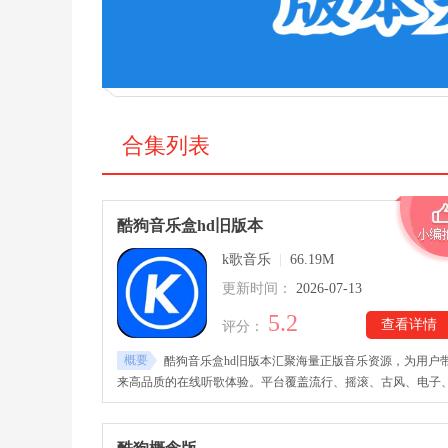
合集列表
酷狗音乐盒hd旧版本
k歌音乐
|
66.19M
更新时间：
2026-07-13
5.2
查看详情
评分：
概要
酷狗音乐盒hd旧版本汇聚海量正版音乐资源，为用户
来高品质的在线听歌体验。平台覆盖流行、摇滚、古风、电子
民谣等多种音乐风格，支持歌曲搜索、歌单收藏、个性推荐等
富功能，轻松满足不同用户的听歌需求。酷狗音乐盒hd安卓旧
本下载后，用户可以分享听歌感受，与来自各地的乐迷交流共