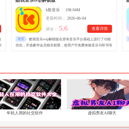
酷我音乐svip解锁版
，
现场、纯净人声等多种模式，并结合智能音波特效，根据不同歌
k歌音乐
|
198.04M
曲实时呈现节奏与频率变化，进一步提升沉浸式听觉体验。
更新时间：
2026-06-04
5.6
查看详情
评分：
概要
核
酷我音乐svip解锁版在原有音乐平台基础上进行了功能
功
优化，开放豪华会员相关权限，使用户可免费体验音乐与听书等
库
多种内容服务。平台整合海量正版曲库、有声内容与视听资源，
用
覆盖多类型娱乐需求，提供高品质音乐播放体验。酷我音乐svip
解锁版下载安装后，支持个性化3D主题换肤、语音搜索以及多
种清晰度下载选择，同时新增场景音乐功能，可根据不同生活情
境进行匹配播放。界面结构也进行了升级，集合排行榜、歌单推
荐与个性化装扮模块，整体提升使用流畅度与沉浸式娱乐体验。
年轻人用的社交软件
虚拟男友AI聊天