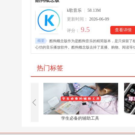
酷狗概念版
鸣，发现更多优质音乐内容。搭配高品质音效和流畅播放体验
k歌音乐
|
58.13M
让每一次聆听都更加沉浸动听。
更新时间：
2026-06-09
9.5
查看详情
评分：
概要
酷狗概念版作为是酷狗音乐的精简版本，是只保留了
心功的音乐播放软件。酷狗概念版去掉了直播、购物、阅读等
能，把核心专注在音乐上，提供高品质的播放功能及丰富的曲
内容，打造纯净式听歌体验。酷狗概念版提供多种榜单，方便
户查找喜欢的内容。软件还内置“一起听”、“一起打卡”、“自习
热门标签
室”、“众乐房”等创新功能，让音乐享受有更多不一样的玩法。
闹钟
学生必备的辅助工具