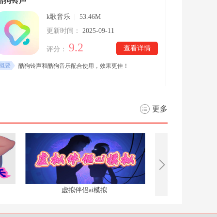
酷狗铃声
能轻松找到并播放，满足日常听歌与沉浸式音乐体验需求。
k歌音乐
|
53.46M
更新时间：
2025-09-11
9.2
查看详情
评分：
概要
酷狗铃声和酷狗音乐配合使用，效果更佳！
更多
虚拟伴侣ai模拟
oppo手