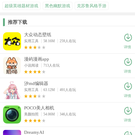
超级英雄题材游戏
黑色幽默游戏
克苏鲁风格手游
推荐下载
大众动态壁纸
实用工具
58.16M
259人在玩
详情
漫屿漫画app
小说阅读
713人在玩
详情
汐md编辑器
实用工具
63.12M
491人在玩
详情
POCO美人相机
美颜拍照
54.06M
346人在玩
详情
DreamyAI