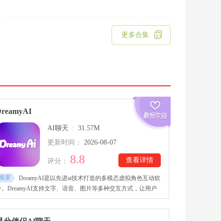
更多合集
DreamyAI
AI聊天
|
31.57M
更新时间：
2026-08-07
8.8
查看详情
评分：
概要
DreamyAI是以先进ai技术打造的多模态虚拟角色互动软
件。DreamyAI支持文字、语音、图片等多种交互方式，让用户
能够和ai角色有更多样的活动体验。DreamyAI提供大量风格迥异
的ai角色供选择，每个角色都有不同的人设和交流方式。软件也
提供多种故事模板与创作工具，用户可以围绕已有剧情自由发