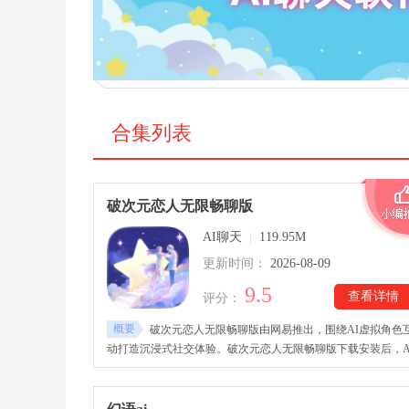
合集列表
破次元恋人无限畅聊版
AI聊天
|
119.95M
更新时间：
2026-08-09
9.5
查看详情
评分：
概要
破次元恋人无限畅聊版由网易推出，围绕AI虚拟角色
动打造沉浸式社交体验。破次元恋人无限畅聊版下载安装后，A
会结合对话内容以及时间、天气等信息作出相应回应，并通过
动问候等方式增加互动感。用户既可以发送文字，也能通过语
与角色交流，让每次沟通更具真实感。随着互动深入，角色关