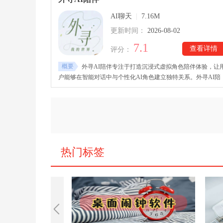
乐、简单冥想引导等放松内容。
AI聊天
|
7.16M
更新时间：
2026-08-02
7.1
查看详情
评分：
概要
外寻AI陪伴专注于打造沉浸式虚拟角色陪伴体验，让
户能够在智能对话中与个性化AI角色建立独特关系。外寻AI陪
伴下载安装后，软件以角色扮演和剧情交流为主要玩法，通过
然聊天不断推进故事发展。绑定账号后即可开启专属互动，与A
角色进行日常交流、情感陪伴，体验更加真实的虚拟相处过程
热门标签