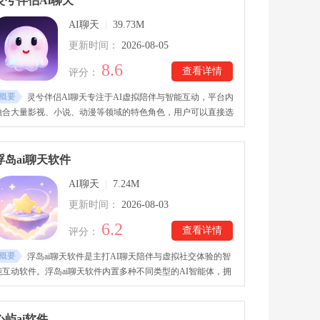
灵兮伴侣Al聊天
展，也可以创建属于自己的原创角色和世界观
AI聊天
|
39.73M
更新时间：
2026-08-05
8.6
查看详情
评分：
概要
灵兮伴侣Al聊天专注于AI虚拟陪伴与智能互动，平台内
融合大量影视、小说、动漫等领域的特色角色，用户可以直接选
择喜欢的AI伙伴进行交流，也能自行创建专属角色。灵兮伴侣Al
聊天下载安装后，软件支持多种互动场景，包括剧情演绎、角色
扮演、日常聊天、情绪倾诉等，让用户能够在虚拟世界中获得更
浮岛ai聊天软件
丰富的陪伴体验。用户还可以自由调整角色设定与知识内容，打
AI聊天
|
7.24M
造具有独特个性的智能伙伴。
更新时间：
2026-08-03
6.2
查看详情
评分：
概要
浮岛ai聊天软件是主打AI聊天陪伴与虚拟社交体验的智
能互动软件。浮岛ai聊天软件内置多种不同类型的AI智能体，拥
有各自独立的人物设定和交流风格，用户也可以自定义专属角
色。浮岛ai聊天软件支持与微信、QQ等主流社交平台进行连
接，让用户能够在熟悉的聊天环境中与AI互动，实现更加便捷的
心屿ai软件