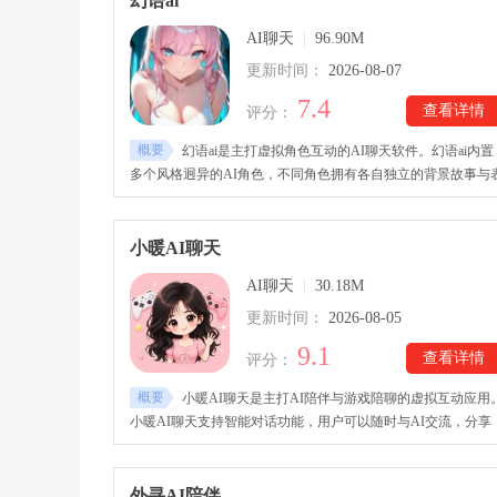
幻语ai
逐渐提升，还能开启约会、合照等专属内容。
AI聊天
|
96.90M
更新时间：
2026-08-07
7.4
查看详情
评分：
概要
幻语ai是主打虚拟角色互动的AI聊天软件。幻语ai内置
多个风格迥异的AI角色，不同角色拥有各自独立的背景故事与
达方式，用户能够体验不同风格的聊天内容。幻语ai支持多种
天方式，包括文字消息、图片、语音等多种互动形式，AI会根
角色设定与聊天内容做回应，带来更真实、有代入感的互动体
小暖AI聊天
验。
AI聊天
|
30.18M
更新时间：
2026-08-05
9.1
查看详情
评分：
概要
小暖AI聊天是主打AI陪伴与游戏陪聊的虚拟互动应用
小暖AI聊天支持智能对话功能，用户可以随时与AI交流，分享
烦恼、兴趣爱好及生活中的各种小事。小暖AI聊天特别加入游
陪聊模式，在玩手游时，可以开启语音互动功能，让AI成为游
中的语音搭档，进行实时聊天互动。软件也提供睡前故事、轻
外寻AI陪伴