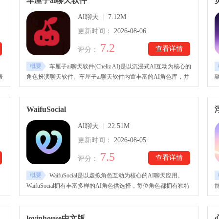
车厘子ai聊天软件
杂操作，剧情长度没有固定限制，想在什么时候结束都可以。
AI聊天
|
7.12M
更新时间：
2026-08-06
7.2
查看详情
评分：
概要
车厘子ai聊天软件(Cheliz AI)是以沉浸式AI互动为核心的
表
角色扮演聊天软件。车厘子ai聊天软件内置丰富的AI角色库，并
聊
支持自定义专属角色，为用户打造自由度较高的AI社交和文游体
据
验。车厘子ai聊天软件提供丰富的剧本互动玩法，用户既可以体
验多种剧情模板，也能够自由编辑专属故事，设计角色关系、事
WaifuSocial
件发展和世界设定。
AI聊天
|
22.51M
更新时间：
2026-08-05
7.5
查看详情
评分：
概要
。
WaifuSocial是以虚拟角色互动为核心的AI聊天应用。
WaifuSocial拥有丰富多样的AI角色供选择，每位角色都拥有独特
戏
的交流风格和互动方式。无论是日常闲聊、故事互动，还是角色
戏
扮演，都能够获得丰富的聊天体验。WaifuSocial支持多轮连续对
音
话，AI会结合当前聊天内容生成更加自然流畅的回复，帮助用户
lovinhouse中文版