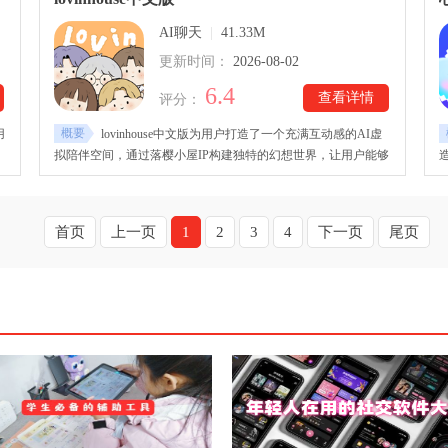
持续推进剧情或展开日常交流。
AI聊天
|
41.33M
更新时间：
2026-08-02
6.4
查看详情
评分：
概要
用
lovinhouse中文版为用户打造了一个充满互动感的AI虚
拟陪伴空间，通过落樱小屋IP构建独特的幻想世界，让用户能够
自
与原创角色或自定义形象展开长期交流。lovinhouse中文版下载
I
安装后看，应用支持自由设定角色外观、性格以及背景故事，从
。
日常聊天到情绪陪伴，AI都会根据互动内容给予回应，记录彼此
首页
上一页
1
2
3
4
下一页
尾页
之间的专属回忆。