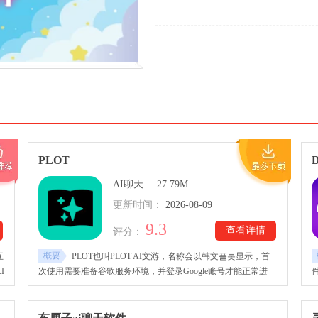
PLOT
AI聊天
|
27.79M
更新时间：
2026-08-09
9.3
查看详情
评分：
概要
互
PLOT也叫PLOT AI文游，名称会以韩文플롯显示，首
I
次使用需要准备谷歌服务环境，并登录Google账号才能正常进
主
入。PLOTai软件在故事推进过程中，玩家拥有较高的自由度，可
音
以随时返回之前的剧情节点，修改原有指令并重新生成后续发
系
展，从而体验截然不同的故事路线。整体界面简洁直观，没有复