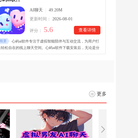
跨平台聊天体验。
AI聊天
|
49.20M
更新时间：
2026-08-01
5.6
查看详情
评分：
概要
心屿ai软件专注于虚拟智能陪伴与互动交流，为用户打
造轻松自在的线上聊天空间。心屿ai软件下载安装后，无论是分
享日常心情、倾诉烦恼，还是寻找情感共鸣，都可以通过与AI角
色对话获得陪伴。软件支持长时间自由聊天，基础功能免费开
放，让用户专注于沉浸式交流。这里的智能角色均经过细致设
定，每个角色都拥有独立的背景故事、性格特点以及交流方式。
更多