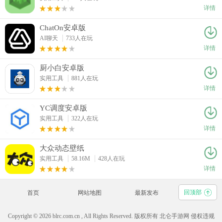
详情
ChatOn安卓版
AI聊天
733人在玩
详情
厨小白安卓版
实用工具
881人在玩
详情
YC调度安卓版
实用工具
322人在玩
详情
大众动态壁纸
实用工具
58.16M
428人在玩
详情
回顶部
首页
网站地图
最新发布
Copyright © 2026 blrc.com.cn , All Rights Reserved. 版权所有 北仑手游网 侵权违规