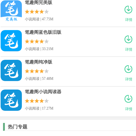
笔趣阁完美版
小说阅读 | 47.75M
详情
笔趣阁蓝色版旧版
小说阅读 | 33.21M
详情
笔趣阁纯净版
小说阅读 | 57.48M
详情
笔趣阁小说阅读器
小说阅读 | 17.27M
详情
热门专题