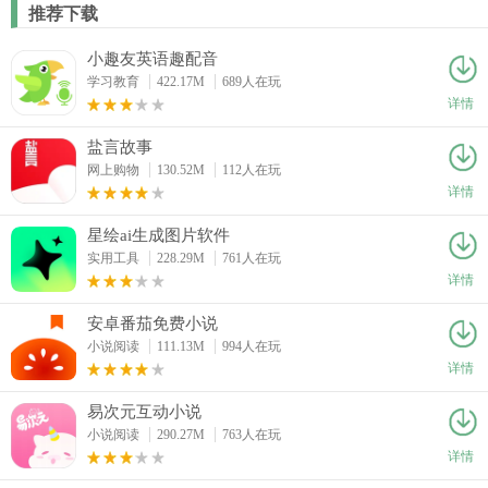
推荐下载
小趣友英语趣配音
学习教育
422.17M
689人在玩
详情
盐言故事
网上购物
130.52M
112人在玩
详情
星绘ai生成图片软件
实用工具
228.29M
761人在玩
详情
安卓番茄免费小说
小说阅读
111.13M
994人在玩
详情
易次元互动小说
小说阅读
290.27M
763人在玩
详情