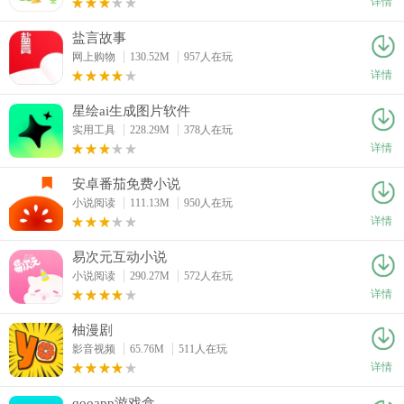
详情
盐言故事
网上购物
130.52M
957人在玩
详情
星绘ai生成图片软件
实用工具
228.29M
378人在玩
详情
安卓番茄免费小说
小说阅读
111.13M
950人在玩
详情
易次元互动小说
小说阅读
290.27M
572人在玩
详情
柚漫剧
影音视频
65.76M
511人在玩
详情
qooapp游戏盒