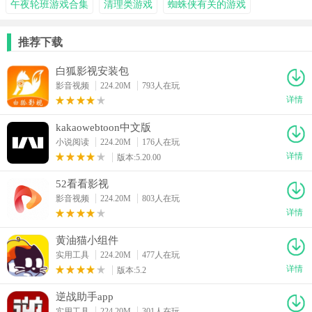
午夜轮班游戏合集
清理类游戏
蜘蛛侠有关的游戏
推荐下载
白狐影视安装包
影音视频
224.20M
793人在玩
详情
kakaowebtoon中文版
小说阅读
224.20M
176人在玩
详情
版本:5.20.00
52看看影视
影音视频
224.20M
803人在玩
详情
黄油猫小组件
实用工具
224.20M
477人在玩
详情
版本:5.2
逆战助手app
实用工具
224.20M
301人在玩