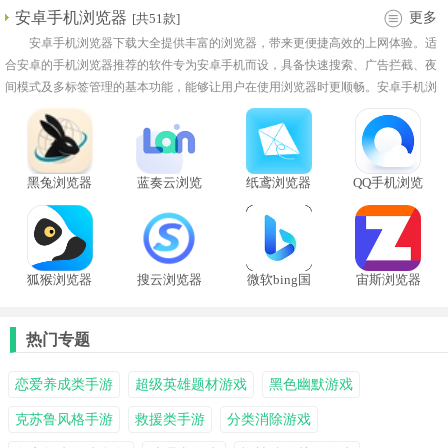
安卓手机浏览器
更多
[共51款]
安卓手机浏览器下载大全提供丰富的浏览器，带来更便捷高效的上网体验。适
合安卓的手机浏览器推荐的软件专为安卓手机而设，具备快速搜索、广告拦截、夜
间模式及多标签管理的基本功能，能够让用户在使用浏览器时更顺畅。安卓手机浏
览器软件合集中，有的也配备了智能翻译及无痕模式等，能够更安全地保护用户的
隐私安全，不会有资料外泄的风险。好用的浏览器能够优化用户日常的上网体验与
效率。
黑兔浏览器
蓝奏云浏览
纸鸢浏览器
QQ手机浏览
器
器
狐猴浏览器
搜云浏览器
微软bing国
宙斯浏览器
手机版
际版
app手机版
热门专题
恋爱养成类手游
超级英雄题材游戏
黑色幽默游戏
克苏鲁风格手游
救援类手游
分类消除游戏