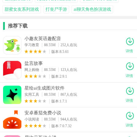
甜蜜女友系列游戏
打丧尸手游
ai聊天角色扮演游戏
推荐下载
小趣友英语趣配音
学习教育
88.55M
252人在玩
详情
版本:8.5.61
盐言故事
网上购物
88.55M
123人在玩
详情
版本:2.9.1
星绘ai生成图片软件
实用工具
88.55M
867人在玩
详情
版本:1.7.1
安卓番茄免费小说
小说阅读
88.55M
944人在玩
详情
版本:7.0.7.32