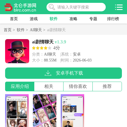
首页
游戏
软件
攻略
专题
排行榜
首页 >
软件 >
AI聊天 >
ai剧情聊天
ai剧情聊天
v1.3.9
4分
分类：
AI聊天
系统：
安卓
大小：
88.55M
时间：
2026-06-03
安卓手机下载
应用介绍
相关
猜你喜欢
推荐