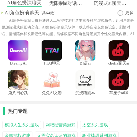
AI角色扮演聊天
无限制ai对话软件
沉浸式ai聊天软件
AI角色扮演聊天
更多
[共64款]
AI角色扮演聊天推荐通过人工智能技术打造丰富多样的虚拟角色，让用户体验
更加沉浸式的互动交流。AI角色扮演聊天软件下载支持自定义角色设定、剧情对
话、情感陪伴和长期记忆等功能，能够根据不同角色背景展开个性化聊天内容。AI
角色扮演聊天模拟器手机版合集加入世界观设定、多角色互动和故事创作玩法，提
升整体体验的趣味性和代入感。
DreamyAI
TTAI聊天
幻语ai
cheliz聊天ai
第八日心跳
兔兔AI文游
沉浸猫剧本
车厘子ai聊
app聊天安
模拟器
天软件
卓版
热门专题
模拟人生系列游戏
网吧经营类游戏
太空系列游戏
金庸授权游戏
无需实名认证的游戏
职业棒球系列游戏