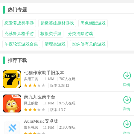
热门专题
恋爱养成类手游
超级英雄题材游戏
黑色幽默游戏
克苏鲁风格手游
救援类手游
分类消除游戏
午夜轮班游戏合集
清理类游戏
蜘蛛侠有关的游戏
推荐下载
七猫作家助手旧版本
实用工具
11.18M
707人在玩
详情
版本:3.38.12
药九九医药平台
网上购物
11.18M
975人在玩
详情
版本:4.3.7
AuraMusic安卓版
影音视频
11.18M
218人在玩
详情