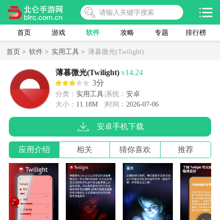
首页
游戏
软件
攻略
专题
排行榜
首页 >
软件 >
实用工具 >
薄暮微光(Twilight)
薄暮微光(Twilight)
v14.24
3分
分类：
实用工具
系统：
安卓
大小：
11.18M
时间：
2026-07-06
安卓手机下载
应用介绍
相关
猜你喜欢
推荐