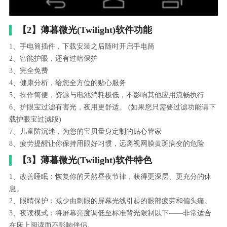
【2】薄暮微光(Twilight)软件功能
1、手电筒插件，下载安装之后随时开启手电筒
2、智能护眼，还有过暗保护
3、完全免费
4、健康分析，给您全方位的贴心服务
5、操作简便，资源与电池消耗极低，不影响其他应用流畅执行
6、护眼宝过滤有害光，夜用更舒适。 (如果您只需要过滤功能请下
载护眼宝过滤版)
7、儿童防沉迷，为您的宝贝量身定制的贴心管家
8、疲劳提醒让你保持用眼好习惯，远离视网膜黄斑病变的危险
【3】薄暮微光(Twilight)软件特色
1、改善睡眠：恢复你的天然昼夜节律，获得更深层、更充分的休
息。
2、眼睛保护：减少由刺眼的屏幕光线引起的眼部疲劳和偏头痛。
3、夜读模式：将屏幕亮度调低至标准背光限制以下——非常适合
在床上阅读而不影响伴侣。