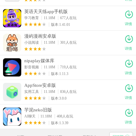
英语天天练app手机版
学习教育
11.18M
677人在玩
详情
版本:1.41.01
漫屿漫画安卓版
小说阅读
11.18M
301人在玩
详情
nipaplay媒体库
影音视频
11.18M
719人在玩
详情
版本:1.11.3
AppStore安卓版
实用工具
11.18M
836人在玩
详情
版本:3.0.0
芋泥neko旧版
AI聊天
11.18M
408人在玩
详情
版本:1.3.39