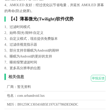
4、AMOLED 友好：经过优化以节省电量，并延长 AMOLED 屏幕
的寿命(防止烧屏)。
【4】薄暮微光(Twilight)软件优势
1、过滤时间模式
2、始终/阳光/闹钟/自定义
3、自定义模式，现在提供免费版本
4、过滤倍视觉指示器
5、部分支持非睡眠为Android的闹钟
6、睡眠为Android的更好的支持
7、睡前报警滤波时间
8、更多高分辨率的位图
相关信息
举报反馈
厂商：暂无资料
包名：com.urbandroid.lux
MD5：B91259C1303416B5E197C67786DED6DC