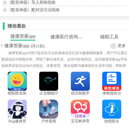
《配音神器》导入剪映指南
《配音神器》配对话方法指南
猜你喜欢
健康管家app
健康医疗咨询软件
辅助工具
健康管家app
更多
[共21款]
健康管家app为用户提供全方位的身体状态记录与健康辅助服务，用户可以通过
数据追踪与智能分析，帮助了解自身作息、运动与饮食情况。这些健康管家app手机
版推荐还提供运动计划制定、体重管理、喝水提醒与健康报告生成等功能，帮助用
户建立科学的健康管理方式。整体界面设计清晰直观，操作简单易用，适用于日常
健康记录、运动管理与生活习惯优化等多种场景。
昭阳医生医
正念睡眠疗
优活智能手
体检报告分
生版
法
环
析解读
Dog健身管
户外星晴
宝宝树孕育
创想医生
理
app