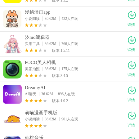
版本:1.3.2
漫屿漫画app
小说阅读
36.62M
422人在玩
详情
汐md编辑器
实用工具
36.62M
766人在玩
详情
版本:1.5.11
POCO美人相机
美颜拍照
36.62M
175人在玩
详情
版本:3.4.5
DreamyAI
AI聊天
36.62M
896人在玩
详情
版本:1.0.2
萌喵漫画手机版
小说阅读
36.62M
901人在玩
详情
仙桃音乐