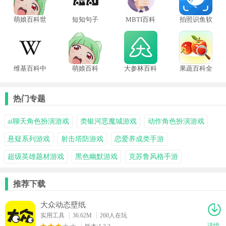
萌娘百科世
短知句子
MBTI百科
拍照识鱼软
界计划
件
维基百科中
萌娘百科
大参林百科
果蔬百科全
文版
书
热门专题
ai聊天角色扮演游戏
类银河恶魔城游戏
动作角色扮演游戏
悬疑系列游戏
射击塔防游戏
恋爱养成类手游
超级英雄题材游戏
黑色幽默游戏
克苏鲁风格手游
推荐下载
大众动态壁纸
实用工具
36.62M
260人在玩
详情