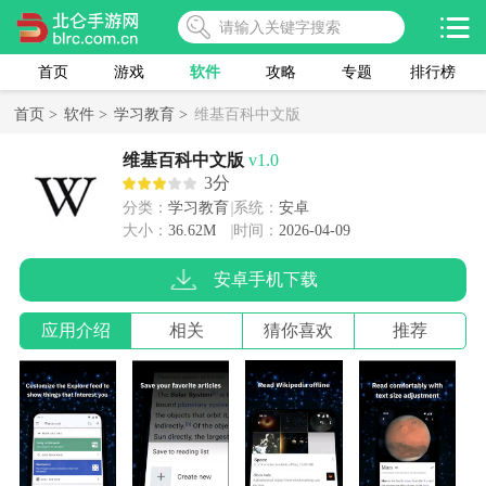
首页
游戏
软件
攻略
专题
排行榜
首页 >
软件 >
学习教育 >
维基百科中文版
维基百科中文版
v1.0
3分
分类：
学习教育
系统：
安卓
大小：
36.62M
时间：
2026-04-09
安卓手机下载
应用介绍
相关
猜你喜欢
推荐