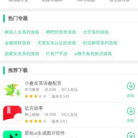
卓版
应用商店
手管家
热门专题
模拟人生系列游戏
网吧经营类游戏
太空系列游戏
金庸授权游戏
无需实名认证的游戏
职业棒球系列游戏
甜蜜女友系列游戏
打丧尸手游
ai聊天角色扮演游戏
推荐下载
小趣友英语趣配音
学习教育
28.45M
367人在玩
详情
版本:8.5.61
盐言故事
网上购物
28.45M
545人在玩
详情
版本:2.9.1
星绘ai生成图片软件