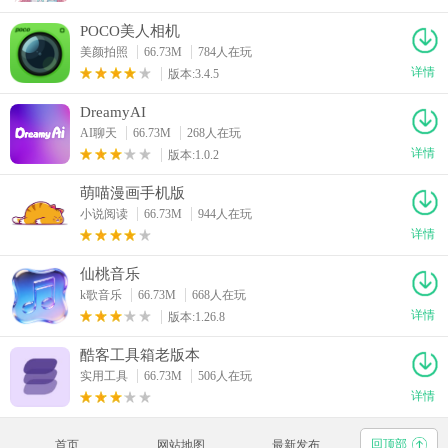
POCO美人相机
美颜拍照
66.73M
784人在玩
详情
版本:3.4.5
DreamyAI
AI聊天
66.73M
268人在玩
详情
版本:1.0.2
萌喵漫画手机版
小说阅读
66.73M
944人在玩
详情
仙桃音乐
k歌音乐
66.73M
668人在玩
详情
版本:1.26.8
酷客工具箱老版本
实用工具
66.73M
506人在玩
详情
回顶部
首页
网站地图
最新发布