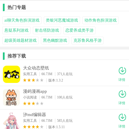
热门专题
ai聊天角色扮演游戏
类银河恶魔城游戏
动作角色扮演游戏
悬疑系列游戏
射击塔防游戏
恋爱养成类手游
超级英雄题材游戏
黑色幽默游戏
克苏鲁风格手游
推荐下载
大众动态壁纸
实用工具
66.73M
371人在玩
详情
版本:1.3.2
漫屿漫画app
小说阅读
66.73M
100人在玩
详情
汐md编辑器
实用工具
66.73M
585人在玩
详情
版本:1.5.11