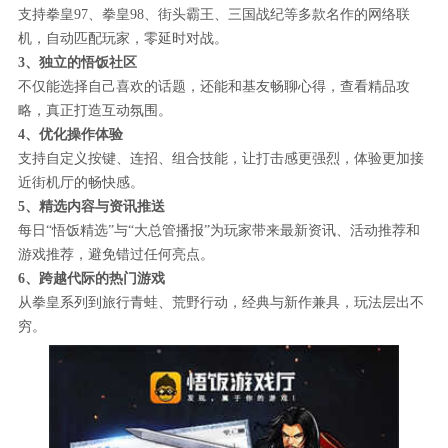
支持拳皇97、拳皇98、街头霸王、三国战纪等多款名作的网络联
机，自动匹配玩家，零延时对战。
3、独立的悟饭社区
不仅能选择自己喜欢的话题，还能和基友畅聊心得，查看精品攻
略，真正打造互动氛围。
4、优化操作体验
支持自定义按键、连招、组合技能，让打击感更强烈，体验更加接
近街机厅的畅快感。
5、精选内容与资讯推送
每日“悟饭精选”与“大总管播报”为玩家带来最新资讯、活动推荐和
游戏推荐，避免错过任何亮点。
6、跨越代际的热门游戏
从拳皇系列到旅行青蛙、荒野行动，经典与新作兼具，玩法层出不
穷。