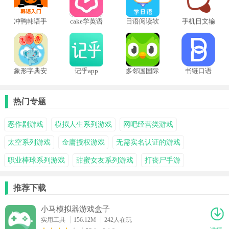
冲鸭韩语手
cake学英语
日语阅读软
手机日文输
机版
软件
件
入法
象形字典安
记乎app
多邻国国际
书链口语
卓手机版
版
热门专题
恶作剧游戏
模拟人生系列游戏
网吧经营类游戏
太空系列游戏
金庸授权游戏
无需实名认证的游戏
职业棒球系列游戏
甜蜜女友系列游戏
打丧尸手游
推荐下载
小马模拟器游戏盒子
实用工具
156.12M
242人在玩