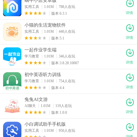
蜗牛小店安卓版
实用工具
1.01M
788人在玩
详情
版本:6.3.1
小猫的生活宠物软件
实用工具
1.01M
440人在玩
详情
版本:5.1
一起作业学生端
学习教育
1.01M
346人在玩
详情
版本:3.8.28.10007
初中英语听力训练
学习教育
1.01M
754人在玩
详情
版本:4.4
兔兔AI文游
AI聊天
1.01M
119人在玩
详情
版本:1.0.0
小白调试助手手机版
实用工具
1.01M
950人在玩
详情