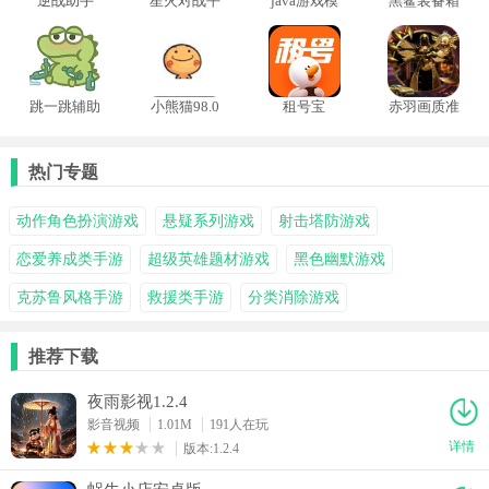
逆战助手
星火对战平
java游戏模
黑鲨装备箱
app
台手机版
拟器安卓版
老版本
跳一跳辅助
小熊猫98.0
租号宝
赤羽画质准
器经典版
版本
星助手
热门专题
动作角色扮演游戏
悬疑系列游戏
射击塔防游戏
恋爱养成类手游
超级英雄题材游戏
黑色幽默游戏
克苏鲁风格手游
救援类手游
分类消除游戏
推荐下载
夜雨影视1.2.4
影音视频
1.01M
191人在玩
详情
版本:1.2.4