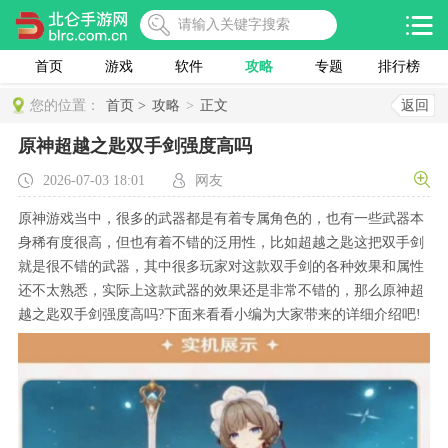
首页
游戏
软件
攻略
专题
排行榜
您的位置：
首页 >
攻略
>
正文
返回
原神超越之匙双手剑强度高吗
2026-07-03 18:01
网友
原神游戏当中，很多的武器都是有着专属角色的，也有一些武器本
身稀有度很高，但也有着不错的泛用性，比如超越之匙这把双手剑
就是很不错的武器，其中很多玩家对这款双手剑的各种效果和属性
还不太熟悉，实际上这款武器的效果还是非常不错的，那么原神超
越之匙双手剑强度高吗?下面来看看小编为大家带来的详细介绍吧!