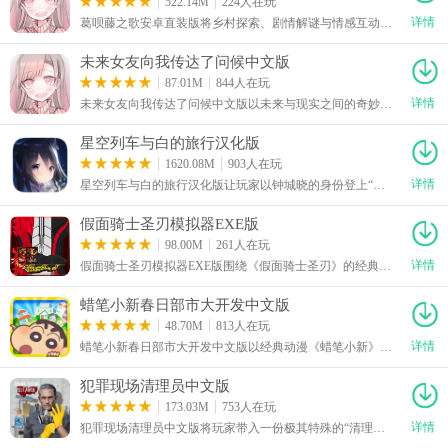
522.14M
224人在玩
详情
葛呗藤之歌安卓直装版将乡村探索、剧情解谜与情感互动结合在一起，带玩家走进一座宁静的日式村落。葛呗藤之歌安卓直装版下载安装后，随着探索不断深入，玩家可以前往森林、村落等场景寻找线索，并翻阅祖父留下的手绘记录。游戏还加入了多名角色互动内容，随着剧情推进可以逐渐了解不同人物的经历，并通过完成任务推动故事发展。
未来女友向我传达了问候中文版
87.01M
844人在玩
详情
未来女友向我传达了问候中文版以未来与现实之间的奇妙联系为主线，玩家将化身普通大学生，通过手机与一名神秘少女展开交流。未来女友向我传达了问候中文版下载安装后，游戏采用二次元视觉剧情表现方式，丰富的对话内容搭配多样选择，让玩家能够亲自决定故事走向。
星空列车与白的旅行汉化版
1620.08M
903人在玩
详情
星空列车与白的旅行汉化版让玩家以钟城晓的身份登上“银河号”，在漫长旅途中遇见猫耳少女诺瓦以及其他神秘乘客。星空列车与白的旅行汉化版下载安装后，随着旅程不断深入，尘封的往事开始一点点浮现。玩家需要通过剧情选项参与故事发展，从不同角色的视角了解事件经过，并随着记忆恢复逐渐揭开众人登上星空列车的真正原因。
假面骑士圣刃模拟器EXE版
98.00M
261人在玩
详情
假面骑士圣刃模拟器EXE版围绕《假面骑士圣刃》的经典变身机制打造，玩家可以在手机上体验还原度较高的圣刃变身流程。假面骑士圣刃模拟器EXE版下载安装后，游戏收录多种剧中形态，包括勇气飞龙、远古飞龙、终极巴哈姆特等，玩家能够自由切换不同形态，感受各具特色的变身演出。
蜡笔小新春日部市大开发中文版
48.70M
813人在玩
详情
蜡笔小新春日部市大开发中文版以经典动漫《蜡笔小新》的春日部为背景，玩家将和小新、风间、妮妮等熟悉角色一起经营小镇。蜡笔小新春日部市大开发中文版下载安装后，游戏融合了城市规划、模拟经营与农场养成等内容，准备了上百种建筑及物品。玩家可以种植作物获取资源，也能完成各种日常任务赚取发展所需的材料，再利用这些资源扩建城市、修建店铺，不断提高小镇的整体繁荣度。
犯罪现场清理员中文版
173.03M
753人在玩
详情
犯罪现场清理员中文版将玩家带入一份极其特殊的“清理工作”中。为了筹集女儿的治疗费用，主角选择进入黑帮组织，接下危险的犯罪现场善后任务。犯罪现场清理员中文版下载安装后，玩家的每次行动都需要合理安排时间和工具，面对不同环境，还要根据实际情况选择合适的工具完成清理。