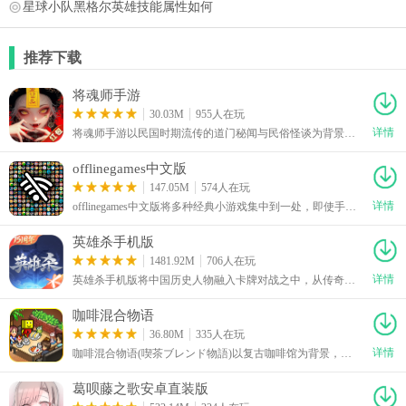
星球小队黑格尔英雄技能属性如何
推荐下载
将魂师手游
30.03M
955人在玩
详情
将魂师手游以民国时期流传的道门秘闻与民俗怪谈为背景，玩家将化身茅山弟子，在诡谲奇异的世界中展开修行历练。将魂师手游下载安装后，玩家可以通过战斗获取装备、材料等资源，不断强化自身实力，打造更强大的战斗装备。同时还加入宠物养成系统，搭配丰富的培养内容，让角色成长路线更加多样。
offlinegames中文版
147.05M
574人在玩
详情
offlinegames中文版将多种经典小游戏集中到一处，即使手机没有网络，也能随时打开消磨时间。offlinegames中文版下载安装后，游戏平台主打简单、轻量的离线娱乐方式，不需要联网即可正常游玩，无论是在飞机上、地铁里，还是处于没有信号的环境中，都能直接开启游戏。游戏界面设计简洁明了，各类玩法都能快速找到，操作过程也没有复杂步骤，同时支持中文显示。
英雄杀手机版
1481.92M
706人在玩
详情
英雄杀手机版将中国历史人物融入卡牌对战之中，从传奇帝王到民间豪杰，都能化身拥有独特能力的英雄登场。英雄杀手机版下载安装后，游戏延续经典身份博弈玩法，玩家会随机加入主公、忠臣、反贼或内奸等阵营，并根据自身身份制定行动策略。还加入3V3、排位竞技、好友组队等玩法，并提供英雄DIY、宝具搭配以及多种挑战内容。
咖啡混合物语
36.80M
335人在玩
详情
咖啡混合物语(喫茶ブレンド物語)以复古咖啡馆为背景，从一家小店开始经营，亲手打造属于自己的咖啡品牌。咖啡混合物语游戏下载后，玩家需要合理安排员工、升级店内设施，并利用赚取的资金购置新的食材、家具和装饰。随着店铺规模逐渐扩大，可解锁更多经营内容，让咖啡馆拥有鲜明的主题风格。
葛呗藤之歌安卓直装版