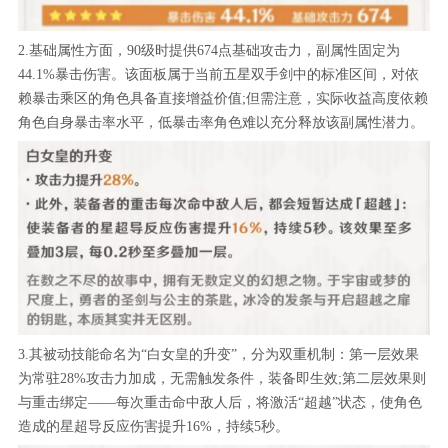
2.基础属性方面，90级时提供674点基础攻击力，副属性固定为
44.1%暴击伤害。该面板属于当前五星双手剑中的标准区间，对依
赖暴击乘区的角色具备直接增益价值;但需注意，实际收益高度依赖
角色自身暴击率水平，低暴击率角色难以充分释放该副属性潜力。
3.其被动技能命名为“白女皇的升变”，分为双重机制：第一层效果
为常驻28%攻击力加成，无需触发条件，装备即生效;第二层效果则
与重击绑定——每次重击命中敌人后，将激活“超越”状态，使角色
造成的星超导反应伤害提升16%，持续5秒。