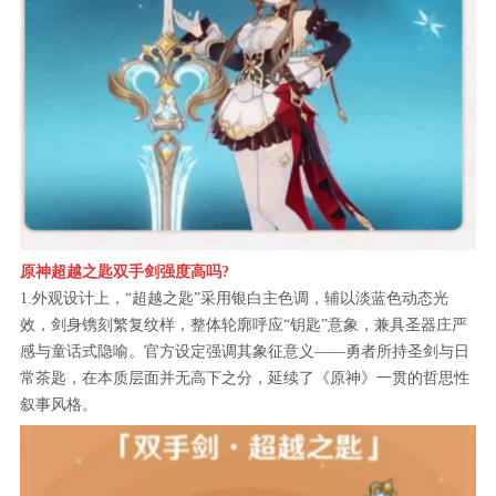
原神超越之匙双手剑强度高吗?
1.外观设计上，“超越之匙”采用银白主色调，辅以淡蓝色动态光
效，剑身镌刻繁复纹样，整体轮廓呼应“钥匙”意象，兼具圣器庄严
感与童话式隐喻。官方设定强调其象征意义——勇者所持圣剑与日
常茶匙，在本质层面并无高下之分，延续了《原神》一贯的哲思性
叙事风格。