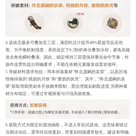
4.该状态最多可叠加至三层，满层时总计提升48%星超导反应伤
害。为平衡机制强度，系统设定了0.2秒的单次叠加冷却，避免高频
攻击角色瞬时叠满。因此，稳定维持三层需保持重击命中节奏，对
操作连贯性提出明确要求，不能仅依赖元素爆发或普攻循环。
5.突破材料需求包括：周本掉落素材“终北遗嗣的哀荣”，以及区域
怪物掉落的“残损的月铁”和“磨损的执凭”。其中，“终北遗嗣的哀
荣”获取周期受副本开放频率限制，需合理规划刷取进度;另两种素
材分布稳定，可通过常规探索与讨伐高效收集。
6.获取方式为限定祈愿池抽取，不进入常驻武器池。这意味着错过
当期活动后，需等待后续复刻，而复刻间隔通常较长。建议有明确