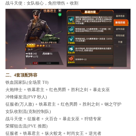
战斗天使：女队核心，免控增伤 + 收割
二、4套顶配阵容
铁血国家队(全场景 T0)
火炮绅士 + 铁幕君主 + 红色男爵 + 胜利之剑 + 暴走女巫
冲锋爆发流(PVP 秒人)
征服者(万人敌) + 铁幕君主 + 红色男爵 + 胜利之剑 + 钢之守护
女队收割流(克制控制队)
战斗天使 + 征服者 + 火百合 + 暴走女巫 + 狩猎专家
荣耀狙击流(PVE 推图)
征服者 + 铁幕君主 + 纵火蛟龙 + 时尚女王 + 逆光者