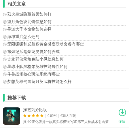
相关文章
烈火皇城隐藏首领如何打
望月角色凌北镜信息如何
寻道大千本命物如何选择
海域重启怎么迁岛
无限暖暖和必胜客黄金盛宴联动套餐有哪些
东煌纪斥笔豪龙灵兽如何养成
古龙群侠录角色陆小凤信息如何
星球小队黑格尔英雄技能属性如何
斗兽战场核心玩法系统有哪些
梦想英雄蜀国黄月英武将技能怎么样
推荐下载
操控2汉化版
0.00M
636人在玩
详情
操控2汉化版是一款真实感极强的3D第三人称战术射击策略手游，游戏界面简洁，玩法简单易懂，轻轻松松就能上手。玩家将以战场指挥官的身份投身战斗，既可以亲自操作各类现实同款枪支武器与军事载具，也能根据实时战况合理部署不同士兵协同配合作战，完成爆破、突袭等多样化战术任务。敌人种类繁多，不同敌人拥有专属攻击方式与弱点，玩家需要灵活选择适配的武器装备与战术策略应对战局，是款很有趣的游戏。