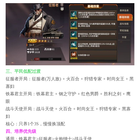
三、平民低配过渡
征服者开局：征服者(万人敌) + 火百合 + 狩猎专家 + 时尚女王 + 黑
寡妇
铁幕君主开局：铁幕君主 + 钢之守护 + 红色男爵 + 胜利之剑 + 鹰
眼
战斗天使开局：战斗天使 + 火百合 + 时尚女王 + 狩猎专家 + 黑寡
妇
核心：只养1个3S，慢慢换顶配
四、培养优先级
通用：铁幕君主>征服者>火炮绅士>战斗天使