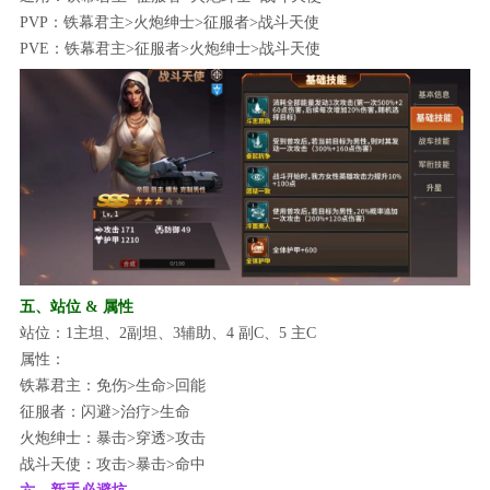
PVP：铁幕君主>火炮绅士>征服者>战斗天使
PVE：铁幕君主>征服者>火炮绅士>战斗天使
五、站位 & 属性
站位：1主坦、2副坦、3辅助、4 副C、5 主C
属性：
铁幕君主：免伤>生命>回能
征服者：闪避>治疗>生命
火炮绅士：暴击>穿透>攻击
战斗天使：攻击>暴击>命中