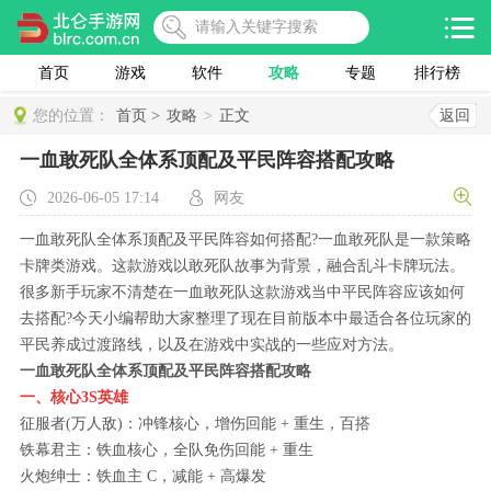
首页
游戏
软件
攻略
专题
排行榜
您的位置：
首页 >
攻略
>
正文
返回
一血敢死队全体系顶配及平民阵容搭配攻略
2026-06-05 17:14
网友
一血敢死队全体系顶配及平民阵容如何搭配?一血敢死队是一款策略
卡牌类游戏。这款游戏以敢死队故事为背景，融合乱斗卡牌玩法。
很多新手玩家不清楚在一血敢死队这款游戏当中平民阵容应该如何
去搭配?今天小编帮助大家整理了现在目前版本中最适合各位玩家的
平民养成过渡路线，以及在游戏中实战的一些应对方法。
一血敢死队全体系顶配及平民阵容搭配攻略
一、核心3S英雄
征服者(万人敌)：冲锋核心，增伤回能 + 重生，百搭
铁幕君主：铁血核心，全队免伤回能 + 重生
火炮绅士：铁血主 C，减能 + 高爆发