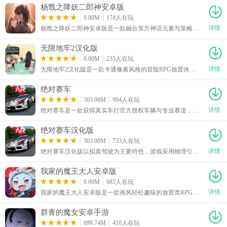
杨戬之降妖二郎神安卓版
0.00M
174人在玩
详情
杨戬之降妖二郎神安卓版是一款融合东方神话元素与策略玩法的复古像素横版回合制冒险RPG游戏。游戏界面简洁，玩法简单易懂，轻轻松松就能上手。玩家将化身战神二郎神杨戬，通过虚拟摇杆实现流畅操作，亲历斧劈桃山眉山七怪等经典神话战役，主线完整贯穿杨戬的全部成长历程。游戏融合回合制策略战斗、高自由度探索与地牢冒险元素，是一款非常适合闲暇时间玩的游戏。
无限地牢2汉化版
0.00M
235人在玩
详情
无限地牢2汉化版是一款卡通像素风格的冒险RPG放置休闲手游，游戏界面简洁，玩法简单易懂，轻轻松松就能上手。游戏以经典的骑士救公主为故事背景，玩家将化身骑士，为拯救被魔王抓走的公主踏上地牢冒险旅程。玩家既可以开启自动挂机刷怪解放双手，享受轻松养成的畅快体验，也能在关键时刻手动操作扭转战局。玩家可通过合理分配骑士与魔法师的攻击、防御属性点，将两大核心角色打造成闯关主力，是款很有趣的游戏。
绝对赛车
303.08M
994人在玩
详情
绝对赛车是一款获得真实车行官方授权车辆与专业赛道，体验强调真实物理与深度改装的赛车竞速手游。
绝对赛车汉化版
303.08M
733人在玩
详情
绝对赛车汉化版以拟真驾驶为主要特色，游戏采用物理引擎还原车辆行驶状态，并加入真实光影、道路建模、引擎声效以及漂移反馈，让加速、刹车和过弯都更具驾驶质感。绝对赛车汉化版下载安装后，游戏收录多种风格的赛道，玩家需要根据不同道路特点调整驾驶方式，在限定时间内完成目标并争取更高排名。玩家还能进行车辆改装，从外观到性能都能进行调整，通过合理调校，让车辆拥有更强的赛道竞争力。
我家的魔王大人安卓版
0.00M
685人在玩
详情
我家的魔王大人安卓版是一款画风轻松趣味的放置类RPG冒险手游，游戏界面简洁，玩法简单易懂，轻轻松松就能上手。玩家将化身史上最弱的落魄魔王，开启打工冒险之旅，集结各类怪物伙伴组建军队，反抗勇者的迫害，主打休闲挂机玩法，操作简单易上手，融合技能养成、任务闯关、离线挂机等多元玩法，搭配创新的技能升级机制，还提供自动点击、紧急撤退等实用辅助功能，同时内置丰富搞笑的原创主线剧情，是款很有趣的游戏。
群青的魔女安卓手游
699.74M
410人在玩