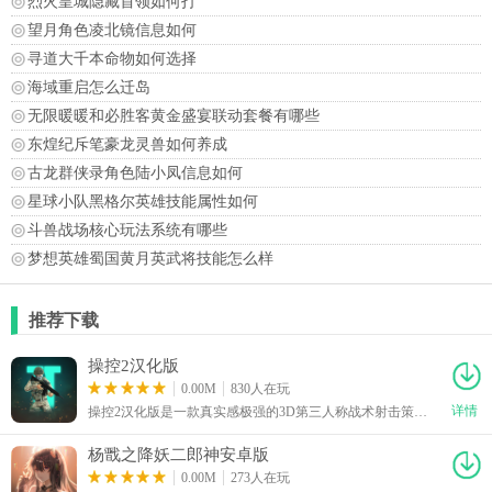
烈火皇城隐藏首领如何打
望月角色凌北镜信息如何
寻道大千本命物如何选择
海域重启怎么迁岛
无限暖暖和必胜客黄金盛宴联动套餐有哪些
东煌纪斥笔豪龙灵兽如何养成
古龙群侠录角色陆小凤信息如何
星球小队黑格尔英雄技能属性如何
斗兽战场核心玩法系统有哪些
梦想英雄蜀国黄月英武将技能怎么样
推荐下载
操控2汉化版
0.00M
830人在玩
详情
操控2汉化版是一款真实感极强的3D第三人称战术射击策略手游，游戏界面简洁，玩法简单易懂，轻轻松松就能上手。玩家将以战场指挥官的身份投身战斗，既可以亲自操作各类现实同款枪支武器与军事载具，也能根据实时战况合理部署不同士兵协同配合作战，完成爆破、突袭等多样化战术任务。敌人种类繁多，不同敌人拥有专属攻击方式与弱点，玩家需要灵活选择适配的武器装备与战术策略应对战局，是款很有趣的游戏。
杨戬之降妖二郎神安卓版
0.00M
273人在玩