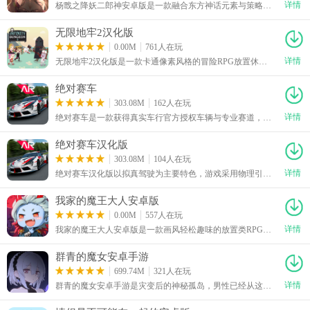
详情
杨戬之降妖二郎神安卓版是一款融合东方神话元素与策略玩法的复古像素横版回合制冒险RPG游戏。游戏界面简洁，玩法简单易懂，轻轻松松就能上手。玩家将化身战神二郎神杨戬，通过虚拟摇杆实现流畅操作，亲历斧劈桃山眉山七怪等经典神话战役，主线完整贯穿杨戬的全部成长历程。游戏融合回合制策略战斗、高自由度探索与地牢冒险元素，是一款非常适合闲暇时间玩的游戏。
无限地牢2汉化版
0.00M
761人在玩
详情
无限地牢2汉化版是一款卡通像素风格的冒险RPG放置休闲手游，游戏界面简洁，玩法简单易懂，轻轻松松就能上手。游戏以经典的骑士救公主为故事背景，玩家将化身骑士，为拯救被魔王抓走的公主踏上地牢冒险旅程。玩家既可以开启自动挂机刷怪解放双手，享受轻松养成的畅快体验，也能在关键时刻手动操作扭转战局。玩家可通过合理分配骑士与魔法师的攻击、防御属性点，将两大核心角色打造成闯关主力，是款很有趣的游戏。
绝对赛车
303.08M
162人在玩
详情
绝对赛车是一款获得真实车行官方授权车辆与专业赛道，体验强调真实物理与深度改装的赛车竞速手游。
绝对赛车汉化版
303.08M
104人在玩
详情
绝对赛车汉化版以拟真驾驶为主要特色，游戏采用物理引擎还原车辆行驶状态，并加入真实光影、道路建模、引擎声效以及漂移反馈，让加速、刹车和过弯都更具驾驶质感。绝对赛车汉化版下载安装后，游戏收录多种风格的赛道，玩家需要根据不同道路特点调整驾驶方式，在限定时间内完成目标并争取更高排名。玩家还能进行车辆改装，从外观到性能都能进行调整，通过合理调校，让车辆拥有更强的赛道竞争力。
我家的魔王大人安卓版
0.00M
557人在玩
详情
我家的魔王大人安卓版是一款画风轻松趣味的放置类RPG冒险手游，游戏界面简洁，玩法简单易懂，轻轻松松就能上手。玩家将化身史上最弱的落魄魔王，开启打工冒险之旅，集结各类怪物伙伴组建军队，反抗勇者的迫害，主打休闲挂机玩法，操作简单易上手，融合技能养成、任务闯关、离线挂机等多元玩法，搭配创新的技能升级机制，还提供自动点击、紧急撤退等实用辅助功能，同时内置丰富搞笑的原创主线剧情，是款很有趣的游戏。
群青的魔女安卓手游
699.74M
321人在玩
详情
群青的魔女安卓手游是灾变后的神秘孤岛，男性已经从这个世界消失，留下的幸存者几乎全是女性。玩家作为意外来到岛上的特殊幸存者，能够在这里与不同魔女相遇，并逐步寻找隐藏在岛屿深处的真相。群青的魔女安卓手游下载安装后，玩家可以深入遗迹、应对机械敌人，同时通过日常交流、共同冒险以及支线任务增进与魔女之间的关系。随着好感度提升，各角色专属剧情、背景故事和CG内容也会逐渐开放。