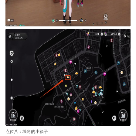
点位八：墙角的小箱子