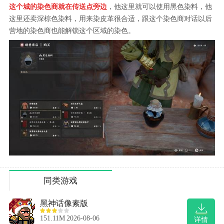
这个城的染色商就在传送点旁边
，他这里就可以使用黑色染料，他
这里还卖深棕色染料，用来染皮革很合适，跟这个染色商对话以后
营地的染色商也能解锁这个区域的染色。
同类游戏
黑神话像素版
151.11M
2026-08-06
详情