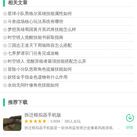
相关文章
星球小队黑格尔英雄技能属性如何
斗兽战场核心玩法系统有哪些
梦想英雄蜀国黄月英武将技能怎么样
时空猎人觉醒技能书获取指南
三国志王道天下周瑜阵容怎么搭配
七界梦谭宗门任务完成攻略
时空猎人·觉醒异能者最强技能搭配怎么弄
冒险小分队悠斯角色提娅技能如何
妖怪金手指金色遗物有什么作用
永劫无间叶修角色技能如何
推荐下载
拆迁模拟器手机版
0.00M
380人在玩
详情
拆迁模拟器手机版是一款休闲益智类沙盒像素风格游戏。这款游戏画面精美，玩法内容非常丰富，操作简单，对新手玩家特别友好。在这款游戏当中，我们玩家在游戏中扮演拆迁工人，通过使用多种工具和爆炸物破坏建筑物来完成拆迁任务。同时这款游戏提供高自由度的破坏玩法，支持利用环境进行创意性互动，适合休闲解压。