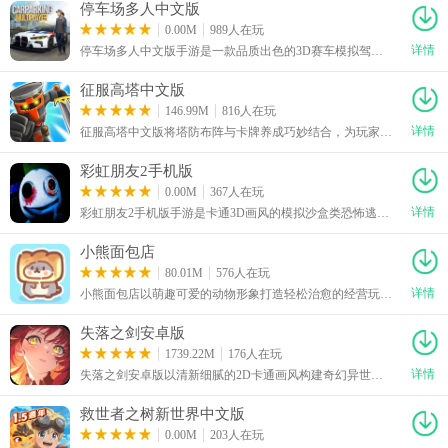
停车场多人中文版
0.00M
989人在玩
详情
停车场多人中文版手游是一款品质出色的3D赛车模拟驾驶手游，玩法简单易懂，轻轻松松就能上手。游戏内置超130款覆盖面包车、卡车、跑车等全品类的车型，支持手动挡操作模式，玩家可学习掌握换挡技巧，精准完成各类停车与驾驶操作。它拥有丰富多元的玩法体系，涵盖闯关挑战、单人自由驾驶、多人联机竞技等模式，还设置了每日任务与奖励机制，玩家可通过性能升级、外观DIY改装打造专属爱车，是款很有趣的游戏。
征服高塔中文版
146.99M
816人在玩
详情
征服高塔中文版将塔防布阵与卡牌养成巧妙结合，为玩家带来充满策略性的对战体验。游戏拥有细腻的卡通写实画面，玩家需要根据战场局势合理安排防御设施，并搭配不同英雄与阵容应对敌方攻势。征服高塔游戏安卓apk中文版下载后，随着冒险深入，可以解锁多个特色派系、众多英雄及丰富塔楼内容，通过培养角色、强化属性和调整战术不断提升队伍实力。
彩虹朋友2手机版
0.00M
367人在玩
详情
彩虹朋友2手机版手游是卡通3D画风的模拟沙盒类恐怖逃脱手游，玩法简单易懂，轻轻松松就能上手。游戏在继承前作经典逃脱玩法的基础上，新增了大量全新场景与特色角色，将玩家置于残败荒芜、氛围阴森的诡异空间中。玩家可自由选择属性各异的角色开启冒险，在游乐园等不同特色区域的探索过程中，一边躲避暗处潜伏的彩虹朋友的追击，一边仔细搜寻场景角落的线索与关键道具，破解层层谜题、收集钥匙前往更安全的区域，是款很有趣的游戏。
小熊面包店
80.01M
576人在玩
详情
小熊面包店以萌趣可爱的动物形象打造轻松治愈的经营玩法，玩家将成为面包店老板，招募各具特色的小动物员工，共同经营自己的温馨店铺。通过收集金币可以研发新配方、解锁更多面包品类，吸引不同喜好的动物顾客前来消费。小熊面包店(BearBakery)中文安卓版下载后，随着收益不断增加，还能购买桌椅、装饰等物品自由布置店面，逐步把普通小店打造成充满温暖氛围的特色面包屋。
失落之剑安卓版
1739.22M
176人在玩
详情
失落之剑安卓版以清新细腻的2D卡通画风构建奇幻异世界，玩家可以招募不同角色组建专属冒险小队，针对剧情关卡与副本挑战灵活调整阵容，通过回合制战斗推进探索进程。失落之剑(lostsword)安卓中文版下载后，游戏拥有特色角色立绘、丰富剧情以及CG内容，还加入角色互动与亲密度培养玩法，在战斗之外体验更多轻松有趣的互动内容，沉浸感与养成乐趣兼具。
救世者之树新世界中文版
0.00M
203人在玩