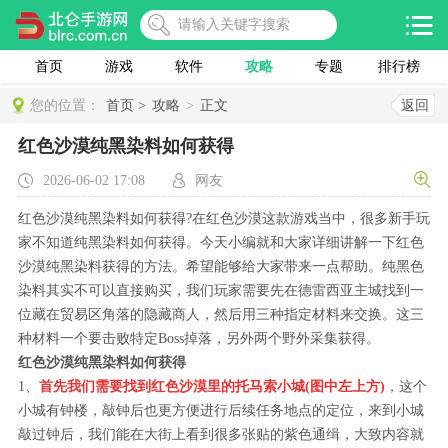
首页
游戏
软件
攻略
专题
排行榜
您的位置：
首页 >
攻略
>
正文
返回
红色沙漠纯黑染料如何获得
2026-06-02 17:08
网友
红色沙漠纯黑染料如何获得?在红色沙漠这款游戏当中，很多新手玩
家不知道纯黑染料如何获得。今天小编就和大家详细讲解一下红色
沙漠纯黑染料获得的方法。希望能够给大家带来一点帮助。纯黑色
染料其实不可以直接购买，我们玩家需要先在德雷西亚主城找到一
位藏在贸易区角落的隐藏商人，然后用三种指定材料来交换。这三
种材料一个要击败特定Boss掉落，另外两个野外采集获得。
红色沙漠纯黑染料如何获得
1、
首先我们需要找到红色沙漠里的托马索小城(图中左上方)
，这个
小城有钟楼，敲钟后也更方便进行后续任务地点的定位，来到小城
敲过钟后，我们能在大街上看到很多张贴的紫色通缉，大致内容就