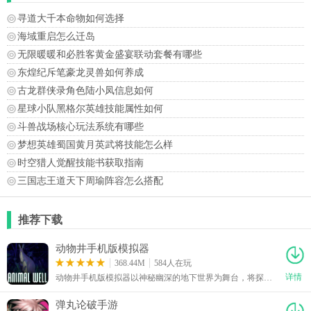
寻道大千本命物如何选择
海域重启怎么迁岛
无限暖暖和必胜客黄金盛宴联动套餐有哪些
东煌纪斥笔豪龙灵兽如何养成
古龙群侠录角色陆小凤信息如何
星球小队黑格尔英雄技能属性如何
斗兽战场核心玩法系统有哪些
梦想英雄蜀国黄月英武将技能怎么样
时空猎人觉醒技能书获取指南
三国志王道天下周瑜阵容怎么搭配
推荐下载
动物井手机版模拟器
368.44M
584人在玩
详情
动物井手机版模拟器以神秘幽深的地下世界为舞台，将探索、解谜与收集玩法巧妙结合，带领玩家进入一个既奇幻又充满未知的迷宫。冒险过程中需要灵活使用各种特殊道具，与形态各异的动物和神秘生物互动，并从环境细节中寻找破解机关的方法。动物井手机版模拟器安卓版下载后，游戏没有单一的探索路线，隐藏区域和特殊线索遍布地图，玩家还能逐步收集散落的物品与彩蛋。当完成64颗蛋的收集后，还能进一步解锁隐藏结局，为整个冒险增添更多探索动力。
弹丸论破手游