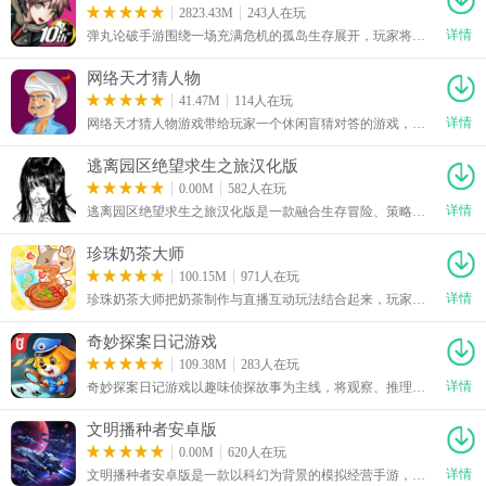
2823.43M
243人在玩
详情
弹丸论破手游围绕一场充满危机的孤岛生存展开，玩家将在贾巴沃克岛与众多性格迥异的角色共同生活，并随着事件发生逐步揭开隐藏在背后的真相。游戏将探索、调查和推理审判紧密串联，需要搜集现场线索、整理证据，并在班级审判中通过逻辑判断找出关键矛盾。弹丸论破手游中文版下载后，丰富的剧情发展搭配角色互动、赠送礼物等养成内容，让推理过程更具代入感，同时支持简体中文，方便玩家深入体验这场充满悬念的绝望冒险。
网络天才猜人物
41.47M
114人在玩
详情
网络天才猜人物游戏带给玩家一个休闲盲猜对答的游戏，游戏以阿拉神灯来作为游戏主角，玩家可以把想到的角色名称放在心上，看看游戏中的灯神是否能猜中玩家心中所想的答案。无论是历史名人、影视明星或动漫人物，灯神将通过发问的问题逐步锁定答案。akinator网络天才猜人物中文版游戏下载后，游戏中还支持玩家可以进行个性化装扮，根据自己的喜爱装扮灯神，解谜之余还可以满足装扮的乐趣。
逃离园区绝望求生之旅汉化版
0.00M
582人在玩
详情
逃离园区绝望求生之旅汉化版是一款融合生存冒险、策略养成和Roguelike元素的单机剧情类解谜逃生手游，游戏画风好看，玩法简单易懂，轻轻松松就能上手。玩家将扮演身陷荒芜废墟的流浪汉，在资源紧缺、危机四伏的环境中艰难求生，需要在园区内探索庞大复杂的场景空间，搜寻食物、水源等各类生存物资，避开暗藏的陷阱与巡逻雇佣兵的搜捕，是一款非常值得尝试的游戏。
珍珠奶茶大师
100.15M
971人在玩
详情
珍珠奶茶大师把奶茶制作与直播互动玩法结合起来，玩家需要经营自己的直播间，通过调配不同茶底、配料和甜品，打造独特饮品吸引观众。直播过程中可以根据弹幕留言和观众评价调整配方，还能接受各种趣味挑战，完成任务后获得奖励。珍珠奶茶大师无广告手机版下载后，随着人气不断提升，可以解锁更多新食材与制作内容，尝试组合出不同口味，在轻松有趣的互动过程中体验奶茶主播的经营乐趣。
奇妙探案日记游戏
109.38M
283人在玩
详情
奇妙探案日记游戏以趣味侦探故事为主线，将观察、推理与互动探索融入轻松的游戏场景中，适合低龄儿童进行启蒙体验。孩子可以化身小小侦探，跟随啦咘啦哆警长调查不同案件，通过寻找隐藏线索、观察场景细节和分析事件经过，一步步还原事情真相。奇妙探案日记宝宝巴士游戏手机版下载后，家长也能陪伴孩子共同参与，在互动过程中引导孩子主动思考、发现问题并尝试解决谜题，在完成挑战的同时锻炼观察力、逻辑思维和自主探索能力。
文明播种者安卓版
0.00M
620人在玩
详情
文明播种者安卓版是一款以科幻为背景的模拟经营手游，游戏画风好看，玩法简单易懂，轻轻松松就能上手。游戏设定于人类文明结束太阳系内战之后，玩家将扮演人工智能结合体，前往巴纳德星系展开探索与家园改造工作。玩家可在游戏中调配时间与算力投入科研，生产机器人、探测器与基建单位，完成不同星球的前哨站布设、资源开采与基础建设，是一款非常有趣的游戏。