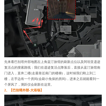
先来看巴别塔外部地图左上角蓝汀旅馆的刷新点位以及阿坦亚遗迹
复活点的搜索路线：我们在遗迹复活点降落后，直接从蓝汀旅馆南
门进入，直奔二楼(走最靠近南门的楼梯)，这时候我们刚上到二
楼，左手边有一个房间(会刷小免保的房间)，进来之后就能看到一
个屏风了，测距仪会刷新在这里。
2、【巴别塔外部-大浴场】