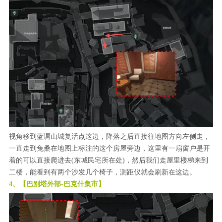
视角移到蓝调山城复活点这边，降落之后直接往地图方向左侧走，
一直走到兔桑在地图上标注的这个房屋旁边，这里有一扇窗户是开
着的可以直接爬进去(东城民宅所在处)，然后我们走屋里楼梯来到
二楼，能看到有两个沙发几个椅子，测距仪就会刷新在这边。
4、【巴别塔外部-巴克什集市】