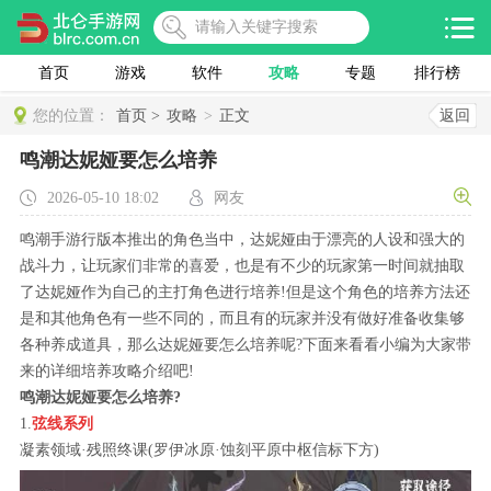
首页
游戏
软件
攻略
专题
排行榜
您的位置：
首页 >
攻略
>
正文
返回
鸣潮达妮娅要怎么培养
2026-05-10 18:02
网友
鸣潮手游行版本推出的角色当中，达妮娅由于漂亮的人设和强大的
战斗力，让玩家们非常的喜爱，也是有不少的玩家第一时间就抽取
了达妮娅作为自己的主打角色进行培养!但是这个角色的培养方法还
是和其他角色有一些不同的，而且有的玩家并没有做好准备收集够
各种养成道具，那么达妮娅要怎么培养呢?下面来看看小编为大家带
来的详细培养攻略介绍吧!
鸣潮达妮娅要怎么培养?
1.
弦线系列
凝素领域·残照终课(罗伊冰原·蚀刻平原中枢信标下方)