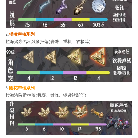
2.
锐棱声核系列
拉海洛轰鸣种残象掉落(岩蛛、重机、双极等)
3.
隧花声核系列
拉海洛隧群掉落(机麋、雄蜂、锯袭铁影等)