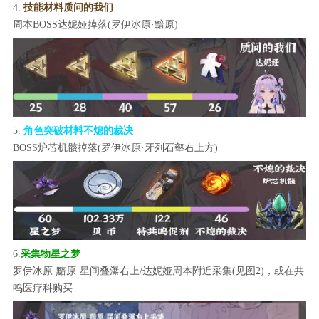
4.
技能材料质问的我们
周本BOSS达妮娅掉落(罗伊冰原·黯原)
5.
角色突破材料不熄的裁决
BOSS炉芯机骸掉落(罗伊冰原·牙列石壑右上方)
6.
采集物星之梦
罗伊冰原·黯原·星间叠瀑右上/达妮娅周本附近采集(见图2)，或在共
鸣医疗科购买