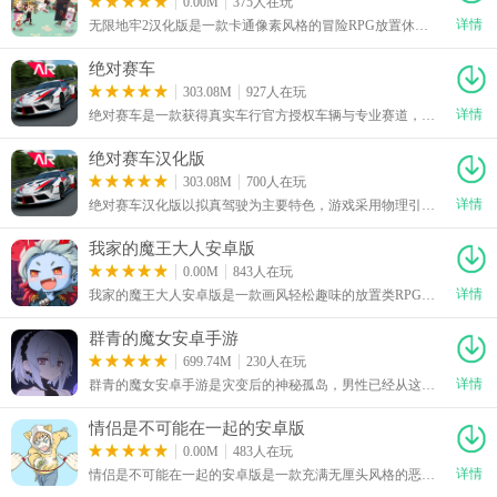
0.00M
375人在玩
详情
无限地牢2汉化版是一款卡通像素风格的冒险RPG放置休闲手游，游戏界面简洁，玩法简单易懂，轻轻松松就能上手。游戏以经典的骑士救公主为故事背景，玩家将化身骑士，为拯救被魔王抓走的公主踏上地牢冒险旅程。玩家既可以开启自动挂机刷怪解放双手，享受轻松养成的畅快体验，也能在关键时刻手动操作扭转战局。玩家可通过合理分配骑士与魔法师的攻击、防御属性点，将两大核心角色打造成闯关主力，是款很有趣的游戏。
绝对赛车
303.08M
927人在玩
详情
绝对赛车是一款获得真实车行官方授权车辆与专业赛道，体验强调真实物理与深度改装的赛车竞速手游。
绝对赛车汉化版
303.08M
700人在玩
详情
绝对赛车汉化版以拟真驾驶为主要特色，游戏采用物理引擎还原车辆行驶状态，并加入真实光影、道路建模、引擎声效以及漂移反馈，让加速、刹车和过弯都更具驾驶质感。绝对赛车汉化版下载安装后，游戏收录多种风格的赛道，玩家需要根据不同道路特点调整驾驶方式，在限定时间内完成目标并争取更高排名。玩家还能进行车辆改装，从外观到性能都能进行调整，通过合理调校，让车辆拥有更强的赛道竞争力。
我家的魔王大人安卓版
0.00M
843人在玩
详情
我家的魔王大人安卓版是一款画风轻松趣味的放置类RPG冒险手游，游戏界面简洁，玩法简单易懂，轻轻松松就能上手。玩家将化身史上最弱的落魄魔王，开启打工冒险之旅，集结各类怪物伙伴组建军队，反抗勇者的迫害，主打休闲挂机玩法，操作简单易上手，融合技能养成、任务闯关、离线挂机等多元玩法，搭配创新的技能升级机制，还提供自动点击、紧急撤退等实用辅助功能，同时内置丰富搞笑的原创主线剧情，是款很有趣的游戏。
群青的魔女安卓手游
699.74M
230人在玩
详情
群青的魔女安卓手游是灾变后的神秘孤岛，男性已经从这个世界消失，留下的幸存者几乎全是女性。玩家作为意外来到岛上的特殊幸存者，能够在这里与不同魔女相遇，并逐步寻找隐藏在岛屿深处的真相。群青的魔女安卓手游下载安装后，玩家可以深入遗迹、应对机械敌人，同时通过日常交流、共同冒险以及支线任务增进与魔女之间的关系。随着好感度提升，各角色专属剧情、背景故事和CG内容也会逐渐开放。
情侣是不可能在一起的安卓版
0.00M
483人在玩
详情
情侣是不可能在一起的安卓版是一款充满无厘头风格的恶搞冒险解谜手游，游戏界面简洁，玩法简单易懂，轻轻松松就能上手。游戏内置三十个独立关卡，每一关都是主题各异的迷你情景剧场，玩家将以单身贵族的身份，核心目标是通过观察场景细节、收集隐藏道具、触发连锁反应，用各种出其不意的方式整蛊并拆散秀恩爱的情侣，打乱他们的甜蜜节奏，是一款很有趣的游戏。