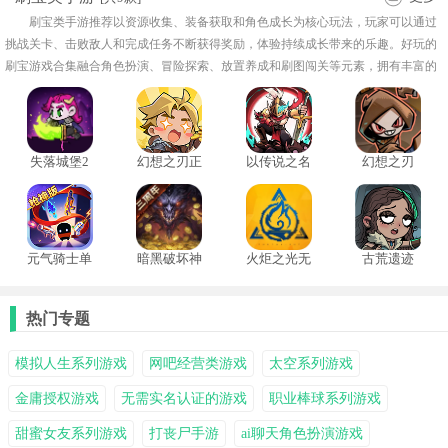
刷宝类手游推荐以资源收集、装备获取和角色成长为核心玩法，玩家可以通过
挑战关卡、击败敌人和完成任务不断获得奖励，体验持续成长带来的乐趣。好玩的
刷宝游戏合集融合角色扮演、冒险探索、放置养成和刷图闯关等元素，拥有丰富的
装备系统和多样化成长路线。手机刷宝类手游大全对于喜欢养成收集和长期成长体
验的玩家来说，具有极高的耐玩性。
失落城堡2
幻想之刃正
以传说之名
幻想之刃
测试版
式版
元气骑士单
暗黑破坏神
火炬之光无
古荒遗迹
机版
不朽
限新赛季
热门专题
模拟人生系列游戏
网吧经营类游戏
太空系列游戏
金庸授权游戏
无需实名认证的游戏
职业棒球系列游戏
甜蜜女友系列游戏
打丧尸手游
ai聊天角色扮演游戏