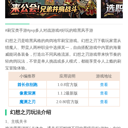
#刷宝类手游
#pvp多人对战游戏
#好玩的暗黑风手游
幻想之刃是暗黑风格的肉鸽地牢刷宝游戏。幻想之刃下载玩家需从
猎魔人、野蛮人两种职业中选择其一，自由搭配游戏中内置的海量
威能词条装备，打造出不同风格流派。幻想之刃游戏带来快节奏的
轻肉鸽玩法，不管是单人挑战或多人模式，都能享受令人上瘾的刷
宝冒险体验。
小编推荐
应用说明
游戏地址
酋长你别跑
1.0.8官方版
查看
像素深渊
1.1.2最新版
查看
魔渊之刃
2.0.80官方版
查看
幻想之刃玩法介绍
1、主线关卡