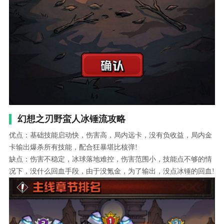
幻想之刃野蛮人冰锤流攻略
优点：基础技能启动快，伤害高，局内远卡，没有负收益，局内金
卡输出爆杀所有技能，配合狂暴堪比核弹!
缺点：伤害不稳定，冰球落地难控，伤害范围小，技能点不够的情
况下，没什么回血手段，由于没氪金，为了输出，没点冰锤的回血!