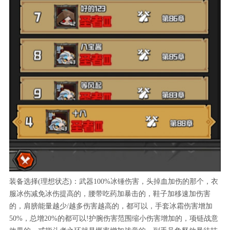
装备选择(理想状态)：武器100%冰锤伤害，头掉血加伤的那个，衣
服冰伤减免冰伤提高的，腰带吃药加暴击的，鞋子加移速加伤害
的，肩膀能量越少/越多伤害越高的，都可以，手套冰霜伤害增加
50%，总增20%的都可以!护腕伤害范围缩小伤害增加的，项链战意