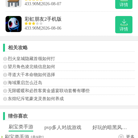
433.90M
2026-08-07
详情
彩虹朋友2手机版
433.90M
2026-08-06
详情
相关攻略
烈火皇城隐藏首领如何打
望月角色凌北镜信息如何
寻道大千本命物如何选择
海域重启怎么迁岛
无限暖暖和必胜客黄金盛宴联动套餐有哪些
东煌纪斥笔豪龙灵兽如何养成
猜你喜欢
刷宝类手游
pvp多人对战游戏
好玩的暗黑风手游
刷宝类手游
更多
[共9款]