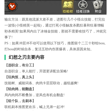
输出方法：跟其他流派大差不差，进图引几个小怪出技能，打完拉
一波怪(小怪精英一起啦)，通过打死小怪触发杀戮狂暴和狂暴增幅
秒杀精英!如果局内出了冰锤金技能，那就不需要啥技巧了，冲就完
事了!
PS：如果冲层冲不动可以使用以下技巧，推图留个二三十秒给boss,
打boss的时候自杀，复活五秒内伤害爆表，具体原因未知。
幻想之刃主要内容
【选职业，有分工】
自选职业，单人能打，开团更讲配合策略!
【玩构筑，真上头】
技能树、威能词条、肉鸽卡层层联动，越组越爽!
【轻肉鸽，能翻盘】
局内肉鸽不断叠加，逆风也有机会翻盘!
【组个队，去刷本】
联机刷本推图更欢乐，喊上兄弟一起冲!