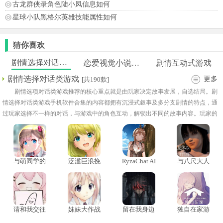
古龙群侠录角色陆小凤信息如何
星球小队黑格尔英雄技能属性如何
猜你喜欢
剧情选择对话类游戏
恋爱视觉小说手游
剧情互动式游戏
剧情选择对话类游戏
更多
[共190款]
剧情选项对话类游戏推荐的核心重点就是由玩家决定故事发展，自选结局。剧
情选择对话类游戏手机软件合集的内容都拥有沉浸式叙事及多分支剧情的特点，通
过玩家选择不一样的对话，与游戏中的角色互动，解锁出不同的故事内容。玩家的
每一个选择都会影人物关系、剧情走向甚至解决的设定，是个可以让玩家感受高自
由度体验感的游戏类别。选择对话的剧情游戏大全中，有的游戏还设有隐藏结局或
彩蛋，随着玩家选择去开启，这也增加了多周目玩法的乐趣。大全中涵盖的题材类
型多，有浪漫恋爱、也有烧脑解谜或温馨治愈的，每次游戏都让玩家宛如化身故事
与萌同学的
泛滥巨浪挽
RyzaChat AI
与八尺大人
一天汉化安
歌
莱莎与你共
的暑假生活
主角般，自主决定未来的走向。
卓版
创的专属夏
日梦物语
请和我交往
妹妹大作战
留在我身边
独自在家游
吧孙笑川前
汉化版
游戏中文版
戏手机版