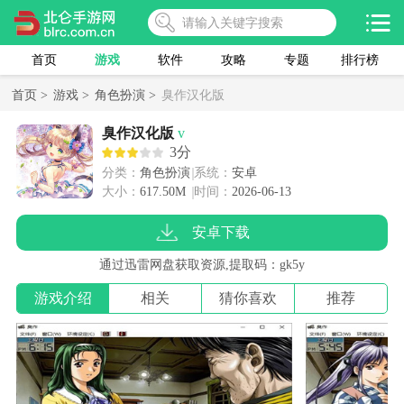
首页
游戏
软件
攻略
专题
排行榜
首页 >
游戏 >
角色扮演 >
臭作汉化版
臭作汉化版
v
3分
分类：
角色扮演
系统：
安卓
大小：
617.50M
时间：
2026-06-13
安卓下载
通过迅雷网盘获取资源,提取码：gk5y
游戏介绍
相关
猜你喜欢
推荐