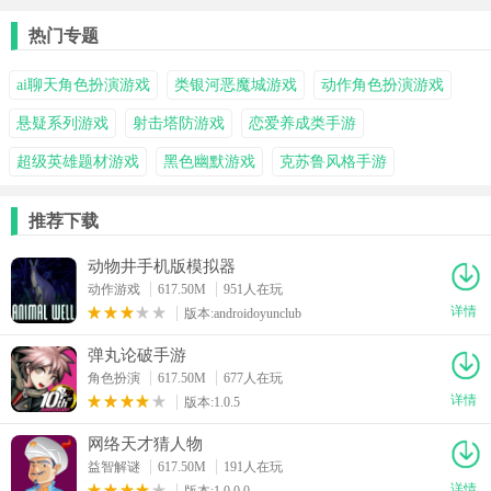
辈
热门专题
ai聊天角色扮演游戏
类银河恶魔城游戏
动作角色扮演游戏
悬疑系列游戏
射击塔防游戏
恋爱养成类手游
超级英雄题材游戏
黑色幽默游戏
克苏鲁风格手游
推荐下载
动物井手机版模拟器
动作游戏
617.50M
951人在玩
详情
版本:androidoyunclub
弹丸论破手游
角色扮演
617.50M
677人在玩
详情
版本:1.0.5
网络天才猜人物
益智解谜
617.50M
191人在玩
详情
版本:1.0.0.0