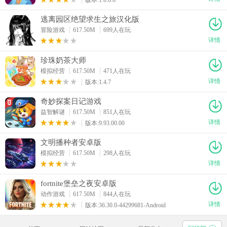
逃离园区绝望求生之旅汉化版
冒险游戏
617.50M
699人在玩
详情
珍珠奶茶大师
模拟经营
617.50M
471人在玩
详情
版本:1.4.7
奇妙探案日记游戏
益智解谜
617.50M
851人在玩
详情
版本:9.93.00.00
文明播种者安卓版
模拟经营
617.50M
298人在玩
详情
fortnite堡垒之夜安卓版
动作游戏
617.50M
844人在玩
详情
版本:36.30.0-44299681-Android