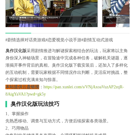
#剧情选择对话类游戏
#恋爱视觉小说手游
#剧情互动式游戏
臭作汉化版
采用剧情推进与解谜探索相结合的玩法，玩家将以主角
身份深入神秘场景，在冒险途中完成各种任务，破解机关谜题，逐
渐揭开事件背后的真相。臭作汉化版下载安装后，还加入了多样化
的互动机制，需要玩家根据不同情况作出判断，灵活应对挑战，整
个探索过程充满未知与惊喜。
本站提供云盘链接
：
https://pan.xunlei.com/s/VNjAxoaVuzAP2zqR-
8AigYaVA1?pwd=gk5y
臭作汉化版玩法技巧
1、掌握操作
先熟悉移动、调查与互动方式，方便后续探索各类场景。
2、巧用物品