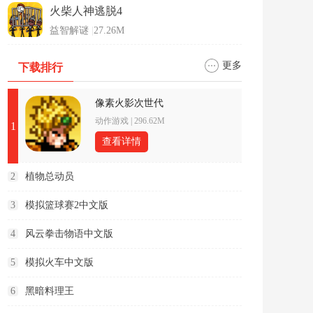
火柴人神逃脱4
益智解谜
|
27.26M
更多
下载排行
像素火影次世代
动作游戏
|
296.62M
1
查看详情
2
植物总动员
3
模拟篮球赛2中文版
4
风云拳击物语中文版
5
模拟火车中文版
6
黑暗料理王