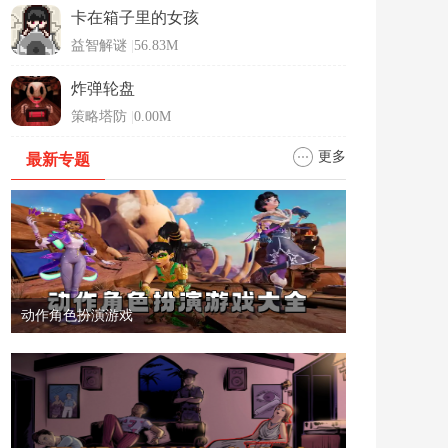
卡在箱子里的女孩
益智解谜
|
56.83M
炸弹轮盘
策略塔防
|
0.00M
更多
最新专题
动作角色扮演游戏