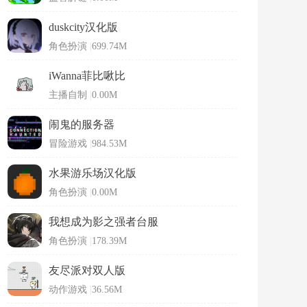
duskcity汉化版
角色扮演
|
699.74M
iWanna菲比啾比
主播自制
|
0.00M
闹鬼的服务器
冒险游戏
|
984.53M
水果游乐场汉化版
角色扮演
|
0.00M
我想成为影之强者台服
角色扮演
|
178.39M
友尽派对双人版
动作游戏
|
36.56M