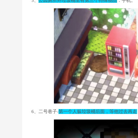
5、
公园厕所外垃圾桶里有第三个特殊物品
：手机。
6、二号巷子-
第一个人躲垃圾桶后面，等他过去再走