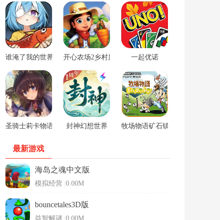
谁淹了我的世界游戏
开心农场2乡村度假中文版
一起优诺
圣骑士莉卡物语安卓手游
封神幻想世界
牧场物语矿石镇的伙伴们男孩版
最新游戏
海岛之魂中文版
模拟经营
|
0.00M
bouncetales3D版
益智解谜
|
0.00M