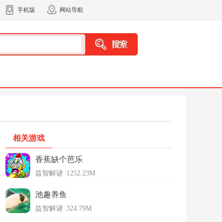
手机版
网站导航
相关游戏
香蕉缺个芭乐
益智解谜
|
1252.23M
池趣养鱼
益智解谜
|
324.79M