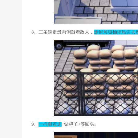
8、三条道走最内侧跟着敌人，
走到垃圾桶里钻进去
9、
一样跟着走
+钻柜子+等回头。