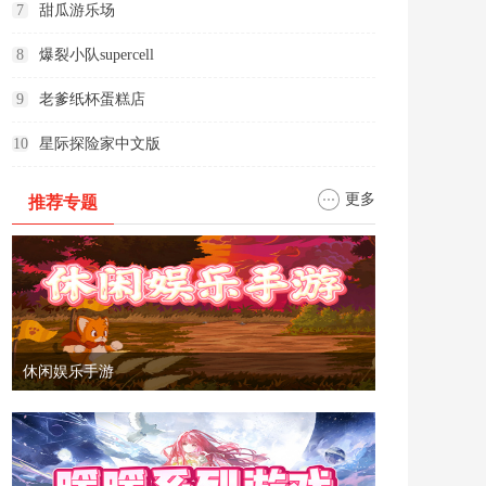
7
甜瓜游乐场
8
爆裂小队supercell
9
老爹纸杯蛋糕店
10
星际探险家中文版
更多
推荐专题
休闲娱乐手游