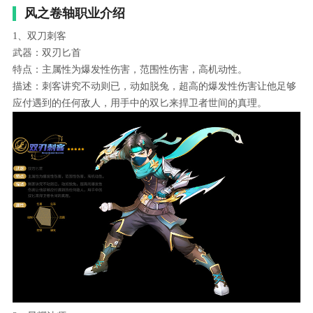
风之卷轴职业介绍
1、双刀刺客
武器：双刃匕首
特点：主属性为爆发性伤害，范围性伤害，高机动性。
描述：刺客讲究不动则已，动如脱兔，超高的爆发性伤害让他足够
应付遇到的任何敌人，用手中的双匕来捍卫者世间的真理。