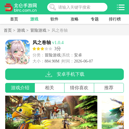
首页
游戏
软件
攻略
专题
排行榜
首页 >
游戏 >
冒险游戏 >
风之卷轴
风之卷轴
v1.0.4
3分
分类：
冒险游戏
系统：
安卓
大小：
884.90M
时间：
2026-06-07
安卓手机下载
游戏介绍
相关
猜你喜欢
推荐