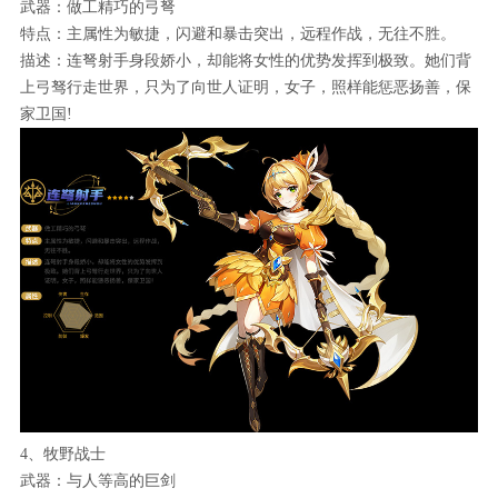
武器：做工精巧的弓弩
特点：主属性为敏捷，闪避和暴击突出，远程作战，无往不胜。
描述：连弩射手身段娇小，却能将女性的优势发挥到极致。她们背
上弓驽行走世界，只为了向世人证明，女子，照样能惩恶扬善，保
家卫国!
4、牧野战士
武器：与人等高的巨剑