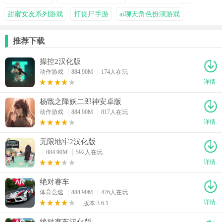
甜蜜女友系列游戏
打丧尸手游
ai聊天角色扮演游戏
推荐下载
操控2汉化版
动作游戏
884.90M
174人在玩
详情
杨戬之降妖二郎神安卓版
动作游戏
884.90M
817人在玩
详情
无限地牢2汉化版
884.90M
592人在玩
详情
绝对赛车
体育竞速
884.90M
476人在玩
详情
版本:3.6.1