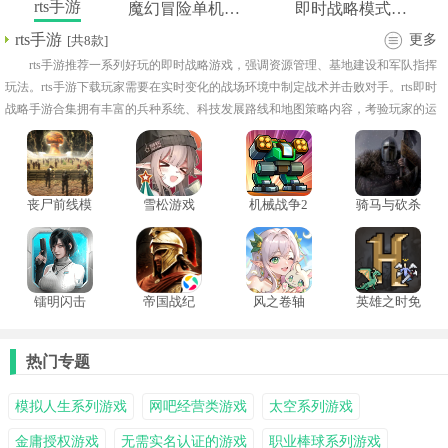
rts手游
魔幻冒险单机游戏推荐
即时战略模式手游
rts手游
更多
[共8款]
rts手游推荐一系列好玩的即时战略游戏，强调资源管理、基地建设和军队指挥
玩法。rts手游下载玩家需要在实时变化的战场环境中制定战术并击败对手。rts即时
战略手游合集拥有丰富的兵种系统、科技发展路线和地图策略内容，考验玩家的运
营能力与临场决策能力。
丧尸前线模
雪松游戏
机械战争2
骑马与砍杀
拟器手机版
汉化普通版
2手机版
镭明闪击
帝国战纪
风之卷轴
英雄之时免
登录版
热门专题
模拟人生系列游戏
网吧经营类游戏
太空系列游戏
金庸授权游戏
无需实名认证的游戏
职业棒球系列游戏