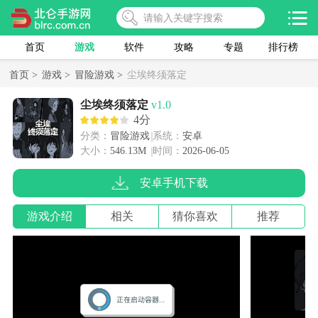
首页
游戏
软件
攻略
专题
排行榜
首页 >
游戏 >
冒险游戏 >
尘埃终须落定
尘埃终须落定
v1.0
4分
分类：
冒险游戏
系统：
安卓
大小：
546.13M
时间：
2026-06-05
安卓手机下载
游戏介绍
相关
猜你喜欢
推荐