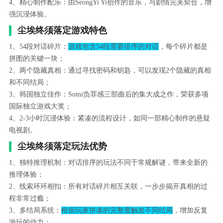
4、精心制作配乐：由SeongYi Yi创作的音乐，与剧情完美契合，增
强沉浸体验。
尘埃终须落定游戏特色
1、54段对话碎片：
游戏包含54段需要排序的对话
，每个碎片都是
拼图的关键一块；
2、两个隐藏真相：通过寻找密码和钥匙，可以发现2个隐藏的真相
和不同结局；
3、韩国独立佳作：Somi负罪感三部曲后的集大成之作，荣获多项
国际独立游戏大奖；
4、2-3小时沉浸体验：紧凑的流程设计，如同一部精心制作的悬疑
电视剧。
尘埃终须落定玩法优势
1、独特推理机制：对话排序的玩法不同于常规解谜，带来全新的
推理体验；
2、线索环环相扣：所有对话碎片相互关联，一步步揭开真相的过
程非常过瘾；
3、多结局系统：
根据玩家拼凑的完整度触发不同结局
，增加反复
游玩的动力；