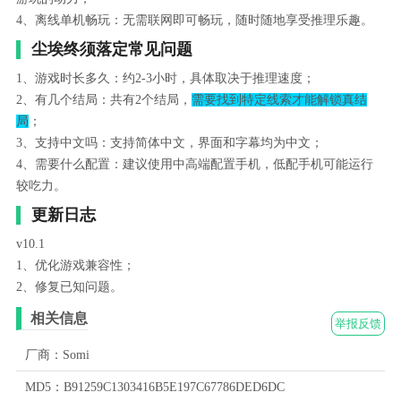
4、离线单机畅玩：无需联网即可畅玩，随时随地享受推理乐趣。
尘埃终须落定常见问题
1、游戏时长多久：约2-3小时，具体取决于推理速度；
2、有几个结局：共有2个结局，
需要找到特定线索才能解锁真结
局
；
3、支持中文吗：支持简体中文，界面和字幕均为中文；
4、需要什么配置：建议使用中高端配置手机，低配手机可能运行
较吃力。
更新日志
v10.1
1、优化游戏兼容性；
2、修复已知问题。
相关信息
举报反馈
厂商：Somi
MD5：B91259C1303416B5E197C67786DED6DC