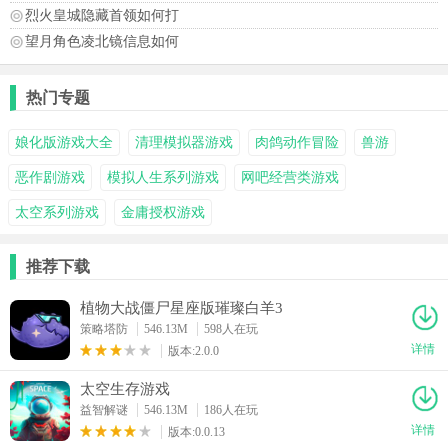
烈火皇城隐藏首领如何打
望月角色凌北镜信息如何
热门专题
娘化版游戏大全
清理模拟器游戏
肉鸽动作冒险
兽游
恶作剧游戏
模拟人生系列游戏
网吧经营类游戏
太空系列游戏
金庸授权游戏
推荐下载
植物大战僵尸星座版璀璨白羊3
策略塔防
546.13M
598人在玩
详情
版本:2.0.0
太空生存游戏
益智解谜
546.13M
186人在玩
详情
版本:0.0.13