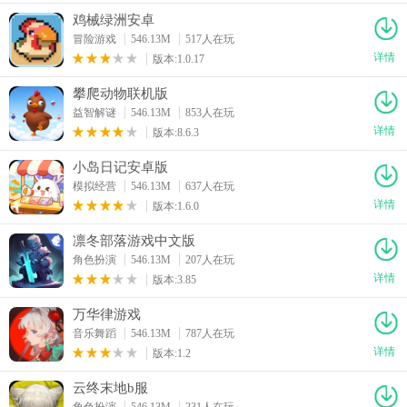
鸡械绿洲安卓
冒险游戏
546.13M
517人在玩
详情
版本:1.0.17
攀爬动物联机版
益智解谜
546.13M
853人在玩
详情
版本:8.6.3
小岛日记安卓版
模拟经营
546.13M
637人在玩
详情
版本:1.6.0
凛冬部落游戏中文版
角色扮演
546.13M
207人在玩
详情
版本:3.85
万华律游戏
音乐舞蹈
546.13M
787人在玩
详情
版本:1.2
云终末地b服