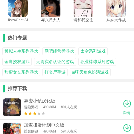
RyzaChat AI
与八尺大人
请和我交往
妹妹大作战
莱莎与你共
的暑假生活
吧孙笑川前
汉化版
创的专属夏
辈
日梦物语
热门专题
模拟人生系列游戏
网吧经营类游戏
太空系列游戏
金庸授权游戏
无需实名认证的游戏
职业棒球系列游戏
甜蜜女友系列游戏
打丧尸手游
ai聊天角色扮演游戏
推荐下载
异变小镇汉化版
冒险游戏
490.86M
801人在玩
详情
加查扭蛋计划中文版
益智解谜
490.86M
594人在玩