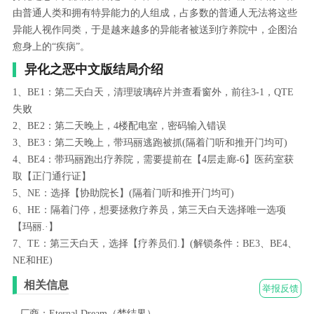
由普通人类和拥有特异能力的人组成，占多数的普通人无法将这些
异能人视作同类，于是越来越多的异能者被送到疗养院中，企图治
愈身上的“疾病”。
异化之恶中文版结局介绍
1、BE1：第二天白天，清理玻璃碎片并查看窗外，前往3-1，QTE
失败
2、BE2：第二天晚上，4楼配电室，密码输入错误
3、BE3：第二天晚上，带玛丽逃跑被抓(隔着门听和推开门均可)
4、BE4：带玛丽跑出疗养院，需要提前在【4层走廊-6】医药室获
取【正门通行证】
5、NE：选择【协助院长】(隔着门听和推开门均可)
6、HE：隔着门停，想要拯救疗养员，第三天白天选择唯一选项
【玛丽.·】
7、TE：第三天白天，选择【疗养员们.】(解锁条件：BE3、BE4、
NE和HE)
相关信息
举报反馈
厂商：Eternal Dream（梦结界）