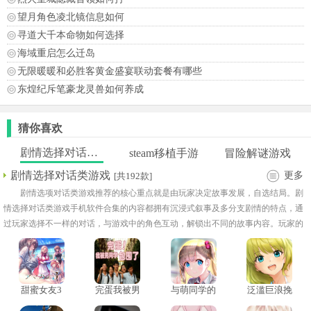
望月角色凌北镜信息如何
寻道大千本命物如何选择
海域重启怎么迁岛
无限暖暖和必胜客黄金盛宴联动套餐有哪些
东煌纪斥笔豪龙灵兽如何养成
猜你喜欢
剧情选择对话类游戏
steam移植手游
冒险解谜游戏
剧情选择对话类游戏
更多
[共192款]
剧情选项对话类游戏推荐的核心重点就是由玩家决定故事发展，自选结局。剧
情选择对话类游戏手机软件合集的内容都拥有沉浸式叙事及多分支剧情的特点，通
过玩家选择不一样的对话，与游戏中的角色互动，解锁出不同的故事内容。玩家的
每一个选择都会影人物关系、剧情走向甚至解决的设定，是个可以让玩家感受高自
由度体验感的游戏类别。选择对话的剧情游戏大全中，有的游戏还设有隐藏结局或
彩蛋，随着玩家选择去开启，这也增加了多周目玩法的乐趣。大全中涵盖的题材类
型多，有浪漫恋爱、也有烧脑解谜或温馨治愈的，每次游戏都让玩家宛如化身故事
甜蜜女友3
完蛋我被男
与萌同学的
泛滥巨浪挽
冷狐汉化版
同学包围了
一天汉化安
歌
主角般，自主决定未来的走向。
steam移植版
卓版