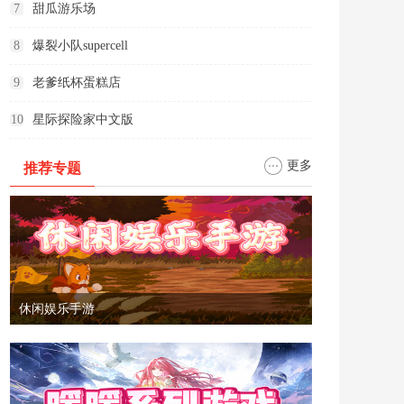
7
甜瓜游乐场
8
爆裂小队supercell
9
老爹纸杯蛋糕店
10
星际探险家中文版
更多
推荐专题
休闲娱乐手游