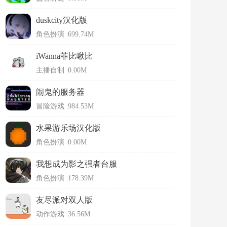
duskcity汉化版
角色扮演
|
699.74M
iWanna菲比啾比
主播自制
|
0.00M
闹鬼的服务器
冒险游戏
|
984.53M
水果游乐场汉化版
角色扮演
|
0.00M
我想成为影之强者台服
角色扮演
|
178.39M
友尽派对双人版
动作游戏
|
36.56M