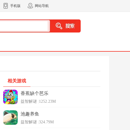
手机版
网站导航
相关游戏
香蕉缺个芭乐
益智解谜
|
1252.23M
池趣养鱼
益智解谜
|
324.79M