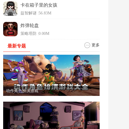
卡在箱子里的女孩
益智解谜
|
56.83M
炸弹轮盘
策略塔防
|
0.00M
更多
最新专题
动作角色扮演游戏