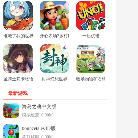
谁淹了我的世界游戏
开心农场2乡村度假中文版
一起优诺
圣骑士莉卡物语安卓手游
封神幻想世界
牧场物语矿石镇的伙伴们男孩版
最新游戏
海岛之魂中文版
模拟经营
|
0.00M
bouncetales3D版
益智解谜
|
0.00M