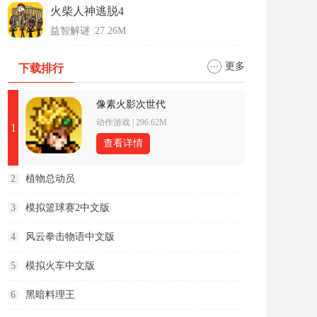
火柴人神逃脱4
益智解谜
|
27.26M
更多
下载排行
像素火影次世代
动作游戏
|
296.62M
1
查看详情
2
植物总动员
3
模拟篮球赛2中文版
4
风云拳击物语中文版
5
模拟火车中文版
6
黑暗料理王