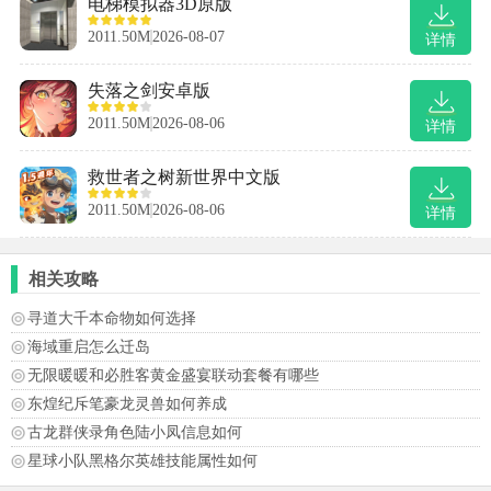
电梯模拟器3D原版
2011.50M
2026-08-07
详情
失落之剑安卓版
2011.50M
2026-08-06
详情
救世者之树新世界中文版
2011.50M
2026-08-06
详情
相关攻略
寻道大千本命物如何选择
海域重启怎么迁岛
无限暖暖和必胜客黄金盛宴联动套餐有哪些
东煌纪斥笔豪龙灵兽如何养成
古龙群侠录角色陆小凤信息如何
星球小队黑格尔英雄技能属性如何