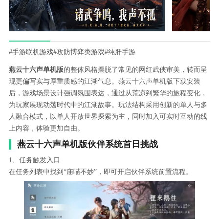
#手游联机游戏
#攻防博弈类游戏
#纯肝手游
燕云十六声单机版
的整体风格摆脱了常见的网红武侠审美，转而呈
现更偏写实与厚重质感的江湖气息。燕云十六声单机版下载安装
后，游戏场景设计强调氛围表达，通过从荒凉到繁华的旅程变化，
为玩家展现动荡时代中的江湖故事。玩法结构采用创新的单人与多
人融合模式，以单人开放世界探索为主，同时加入可实时互动的线
上内容，体验更加自由。
燕云十六声单机版伙伴系统首日挑战
1、任务触发入口
在任务列表中找到“庙喵不妙”，即可开启伙伴系统前置流程。