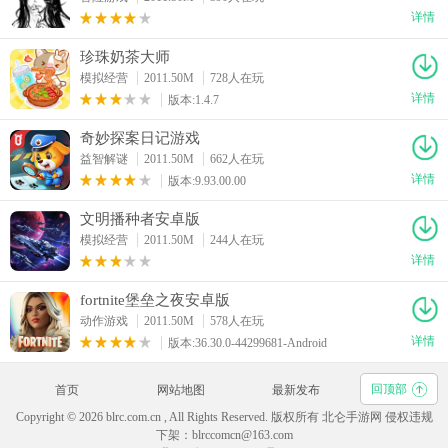
详情
珍珠奶茶大师
模拟经营
2011.50M
728人在玩
详情
版本:1.4.7
奇妙探案日记游戏
益智解谜
2011.50M
662人在玩
详情
版本:9.93.00.00
文明播种者安卓版
模拟经营
2011.50M
244人在玩
详情
fortnite堡垒之夜安卓版
动作游戏
2011.50M
578人在玩
详情
版本:36.30.0-44299681-Android
回顶部
首页
网站地图
最新发布
Copyright © 2026 blrc.com.cn , All Rights Reserved. 版权所有 北仑手游网 侵权违规
下架：blrccomcn@163.com