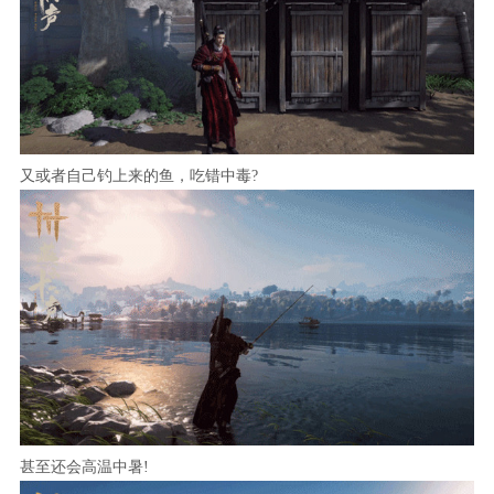
又或者自己钓上来的鱼，吃错中毒?
甚至还会高温中暑!