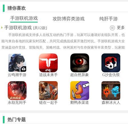
猜你喜欢
手游联机游戏
攻防博弈类游戏
纯肝手游
手游联机游戏
更多
[共12款]
手游联机游戏支持多人在线互动的热门手游，玩家可以邀请好友组队开黑，也
能与来自各地的玩家实时匹配，共同完成挑战或展开激烈对抗。手游联机游戏大全
里涵盖动作竞技、冒险闯关、策略对战、休闲派对与生存探索等丰富类型，玩家能
够根据喜好自由选择不同模式，整体节奏丰富多变，社交氛围浓厚。
云鸣潮手游
逆战未来手
超自然异象
G沙盒仇恨
机版
手机版
中文版
永劫无间手
链在一起手
鹅鸭杀渠道
森林冰火人
机版
机版
服
双人游戏联
机版
热门专题