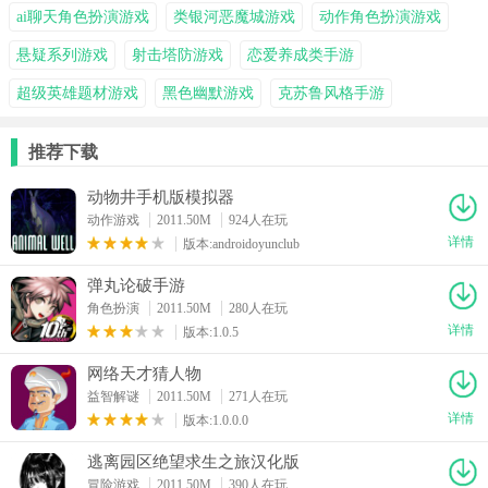
ai聊天角色扮演游戏
类银河恶魔城游戏
动作角色扮演游戏
悬疑系列游戏
射击塔防游戏
恋爱养成类手游
超级英雄题材游戏
黑色幽默游戏
克苏鲁风格手游
推荐下载
动物井手机版模拟器
动作游戏
2011.50M
924人在玩
详情
版本:androidoyunclub
弹丸论破手游
角色扮演
2011.50M
280人在玩
详情
版本:1.0.5
网络天才猜人物
益智解谜
2011.50M
271人在玩
详情
版本:1.0.0.0
逃离园区绝望求生之旅汉化版
冒险游戏
2011.50M
390人在玩