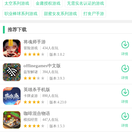
太空系列游戏
金庸授权游戏
无需实名认证的游戏
职业棒球系列游戏
甜蜜女友系列游戏
打丧尸手游
推荐下载
将魂师手游
冒险游戏
434人在玩
详情
版本:1.0.2
offlinegames中文版
益智解谜
394人在玩
详情
版本:3.9.3
英雄杀手机版
卡牌桌游
890人在玩
详情
版本:4.23.0
咖啡混合物语
模拟经营
447人在玩
详情
版本:1.5.3