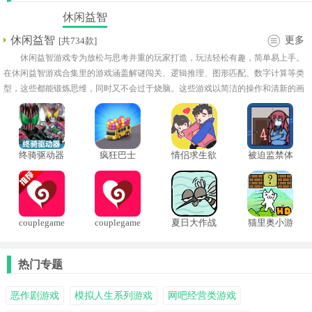
休闲益智
休闲益智
更多
[共734款]
休闲益智游戏专为放松与思考并重的玩家打造，玩法轻松有趣，简单易上手。
在休闲益智游戏合集里的游戏涵盖解谜闯关、逻辑推理、图形匹配、数字计算等类
型，这些都能锻炼思维，同时又不会过于烧脑。这些游戏以简洁的操作和清新的画
面为玩家带来极佳的舒适体验，是打发时间、放松心情的绝佳选择。
终骑驱动器
疯狂巴士
情侣求生欲
被迫监禁体
模拟器虫虫
质4
版
couplegame
couplegame
夏日大作战
猫里奥小游
真心话大冒
情侣游戏
中文版
戏
险
热门专题
恶作剧游戏
模拟人生系列游戏
网吧经营类游戏