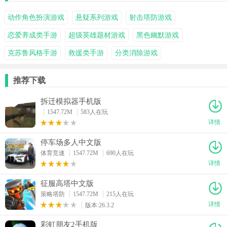
动作角色扮演游戏
悬疑系列游戏
射击塔防游戏
恋爱养成类手游
超级英雄题材游戏
黑色幽默游戏
克苏鲁风格手游
救援类手游
分类消除游戏
推荐下载
拆迁模拟器手机版
1547.72M
583人在玩
详情
停车场多人中文版
体育竞速
1547.72M
690人在玩
详情
征服高塔中文版
策略塔防
1547.72M
215人在玩
详情
版本:26.3.2
彩虹朋友2手机版