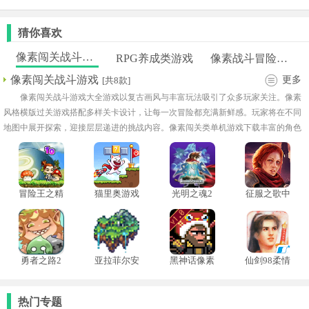
猜你喜欢
像素闯关战斗游戏
RPG养成类游戏
像素战斗冒险手游
像素闯关战斗游戏
更多
[共8款]
像素闯关战斗游戏大全游戏以复古画风与丰富玩法吸引了众多玩家关注。像素
风格横版过关游戏搭配多样关卡设计，让每一次冒险都充满新鲜感。玩家将在不同
地图中展开探索，迎接层层递进的挑战内容。像素闯关类单机游戏下载丰富的角色
成长系统让战斗过程更具策略性与可玩性！
冒险王之精
猫里奥游戏
光明之魂2
征服之歌中
灵物语手机
手机版
手机版
文版
版
勇者之路2
亚拉菲尔安
黑神话像素
仙剑98柔情
加强版
卓汉化版
版正式版
版免费版
热门专题