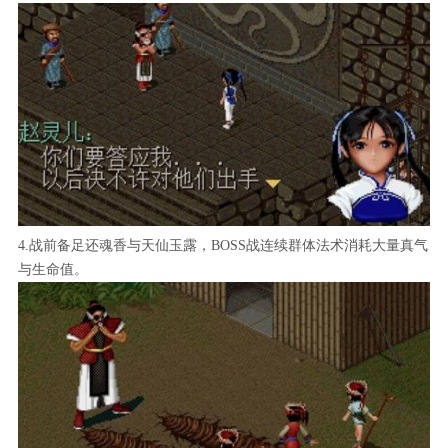
4.战前备足还魂香与天仙玉露，BOSS战连续群体法术消耗大量真气
与生命值。