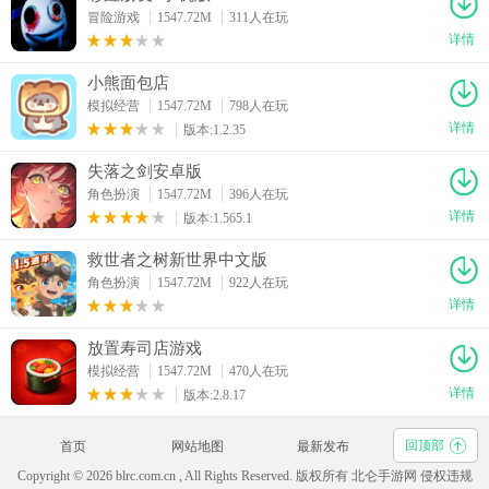
冒险游戏
1547.72M
311人在玩
详情
小熊面包店
模拟经营
1547.72M
798人在玩
详情
版本:1.2.35
失落之剑安卓版
角色扮演
1547.72M
396人在玩
详情
版本:1.565.1
救世者之树新世界中文版
角色扮演
1547.72M
922人在玩
详情
放置寿司店游戏
模拟经营
1547.72M
470人在玩
详情
版本:2.8.17
回顶部
首页
网站地图
最新发布
Copyright © 2026 blrc.com.cn , All Rights Reserved. 版权所有 北仑手游网 侵权违规