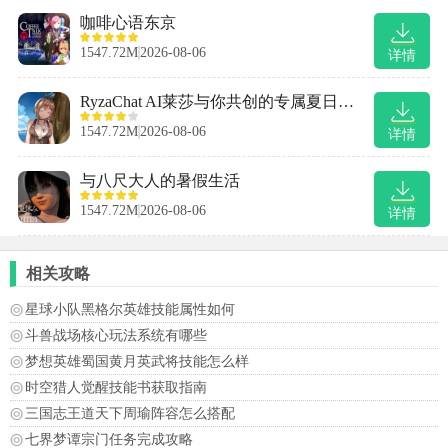
咖啡心语东京
1547.72M
2026-08-06
详情
RyzaChat AI莱莎与你共创的专属夏日梦物语
1547.72M
2026-08-06
详情
与八尺大人的暑假生活
1547.72M
2026-08-06
详情
相关攻略
星球小队黑格尔英雄技能属性如何
斗兽战场核心玩法系统有哪些
梦想英雄蜀国黄月英武将技能怎么样
时空猎人觉醒技能书获取指南
三国志王道天下周瑜阵容怎么搭配
七界梦谭宗门任务完成攻略