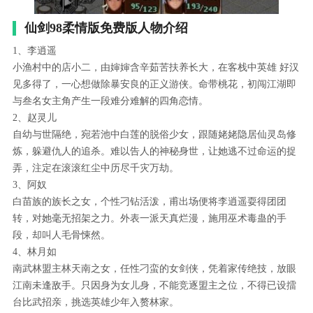
仙剑98柔情版免费版人物介绍
1、李逍遥
小渔村中的店小二，由婶婶含辛茹苦扶养长大，在客栈中英雄 好汉
见多得了，一心想做除暴安良的正义游侠。命带桃花，初闯江湖即
与叁名女主角产生一段难分难解的四角恋情。
2、赵灵儿
自幼与世隔绝，宛若池中白莲的脱俗少女，跟随姥姥隐居仙灵岛修
炼，躲避仇人的追杀。难以告人的神秘身世，让她逃不过命运的捉
弄，注定在滚滚红尘中历尽千灾万劫。
3、阿奴
白苗族的族长之女，个性刁钻活泼，甫出场便将李逍遥耍得团团
转，对她毫无招架之力。外表一派天真烂漫，施用巫术毒蛊的手
段，却叫人毛骨悚然。
4、林月如
南武林盟主林天南之女，任性刁蛮的女剑侠，凭着家传绝技，放眼
江南未逢敌手。只因身为女儿身，不能竞逐盟主之位，不得已设擂
台比武招亲，挑选英雄少年入赘林家。