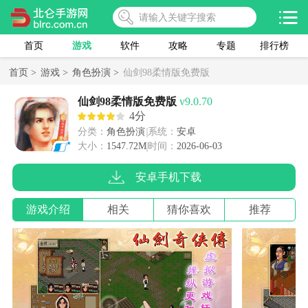
首页
游戏
软件
攻略
专题
排行榜
首页 >
游戏 >
角色扮演 >
仙剑98柔情版免费版
仙剑98柔情版免费版
v9.0.70
4分
分类：
角色扮演
系统：
安卓
大小：
1547.72M
时间：
2026-06-03
安卓手机下载
游戏介绍
相关
猜你喜欢
推荐