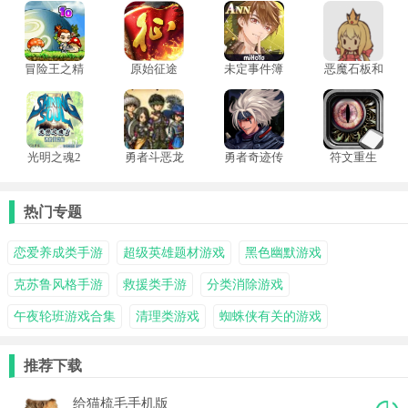
出完整而连贯的冒险故事。角色成长系统丰富，可通过战斗与任务不断提升能力与
属性！
冒险王之精
原始征途
未定事件簿
恶魔石板和
灵物语无敌
云游戏
犬公主桃子
版
移植版
光明之魂2
勇者斗恶龙
勇者奇迹传
符文重生
中文版
9完整版
奇手游
热门专题
恋爱养成类手游
超级英雄题材游戏
黑色幽默游戏
克苏鲁风格手游
救援类手游
分类消除游戏
午夜轮班游戏合集
清理类游戏
蜘蛛侠有关的游戏
推荐下载
给猫梳毛手机版