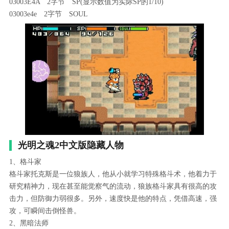
03003E4A 2字节 SP(显示数值为实际SP的1/10)
03003e4e 2字节 SOUL
光明之魂2中文版隐藏人物
1、格斗家
格斗家托克斯是一位狼族人，他从小就学习特殊格斗术，他着力于
研究精神力，现在甚至能觉察气的流动，狼族格斗家具有很高的攻
击力，但防御力弱很多。另外，速度快是他的特点，凭借高速，强
攻，可瞬间击倒怪兽。
2、黑暗法师