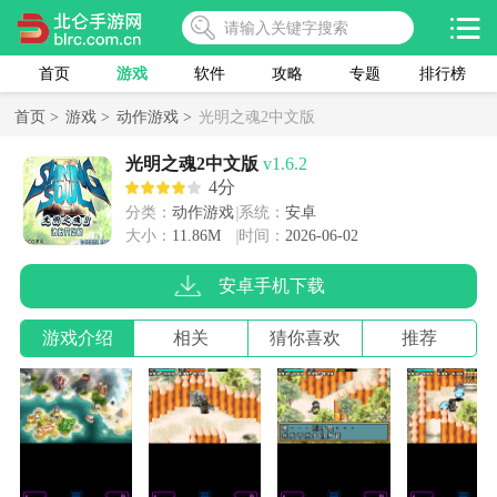
首页
游戏
软件
攻略
专题
排行榜
首页 >
游戏 >
动作游戏 >
光明之魂2中文版
光明之魂2中文版
v1.6.2
4分
分类：
动作游戏
系统：
安卓
大小：
11.86M
时间：
2026-06-02
安卓手机下载
游戏介绍
相关
猜你喜欢
推荐