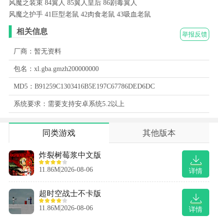
风魔之装束 84翼人 85翼人皇后 86剧毒翼人
风魔之护手 41巨型老鼠 42肉食老鼠 43吸血老鼠
相关信息
举报反馈
厂商：暂无资料
包名：xl.gba.gmzh200000000
MD5：B91259C1303416B5E197C67786DED6DC
系统要求：需要支持安卓系统5.2以上
同类游戏
其他版本
炸裂树莓浆中文版
11.86M
2026-08-06
详情
超时空战士不卡版
11.86M
2026-08-06
详情