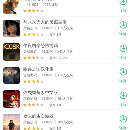
11.86M
903人在玩
详情
与八尺大人的暑假生活
角色扮演
11.86M
119人在玩
详情
版本:1.0
午夜凶亭恐怖游戏
益智解谜
11.86M
845人在玩
详情
版本:8e78cee
困兽之国汉化版
冒险游戏
11.86M
119人在玩
详情
炸裂树莓浆中文版
动作游戏
11.86M
304人在玩
详情
版本:1.8.3
夏末的告白游戏
角色扮演
11.86M
209人在玩
详情
版本:1.0