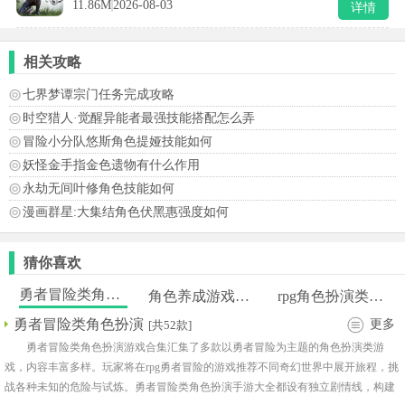
11.86M
2026-08-03
详情
相关攻略
七界梦谭宗门任务完成攻略
时空猎人·觉醒异能者最强技能搭配怎么弄
冒险小分队悠斯角色提娅技能如何
妖怪金手指金色遗物有什么作用
永劫无间叶修角色技能如何
漫画群星:大集结角色伏黑惠强度如何
猜你喜欢
勇者冒险类角色扮演
角色养成游戏推荐
rpg角色扮演类游戏
勇者冒险类角色扮演
更多
[共52款]
勇者冒险类角色扮演游戏合集汇集了多款以勇者冒险为主题的角色扮演类游
戏，内容丰富多样。玩家将在rpg勇者冒险的游戏推荐不同奇幻世界中展开旅程，挑
战各种未知的危险与试炼。勇者冒险类角色扮演手游大全都设有独立剧情线，构建