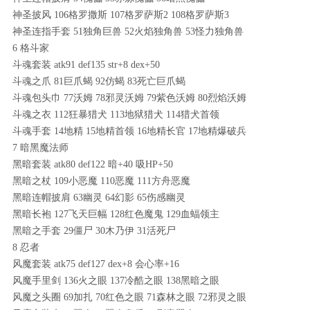
神圣披风 106格罗撒斯 107格罗萨斯2 108格罗萨斯3
神圣连指手套 51独角巨兽 52火焰独角兽 53怪力独角兽
6 格斗家
斗魂套装 atk91 def135 str+8 dex+50
斗魂之爪 81巨爪蝎 92仿蝎 83死亡巨爪蝎
斗魂包头巾 77沃姆 78邪灵沃姆 79紫色沃姆 80烈焰沃姆
斗魂之衣 112狂暴猎犬 113地狱猎犬 114猎犬首领
斗魂手套 14地精 15地精首领 16地精长官 17地精爆破兵
7 暗黑魔法师
黑暗套装 atk80 def122 暗+40 吸HP+50
黑暗之杖 109小恶魔 110恶魔 111方舟恶魔
黑暗连帽披肩 63幽灵 64幻影 65伤感幽灵
黑暗长袍 127飞天巨幅 128红色魔鬼 129血蝠领主
黑暗之手套 29僵尸 30木乃伊 31活死尸
8 忍者
风魔套装 atk75 def127 dex+8 会心率+16
风魔手里剑 136火之眼 137冷酷之眼 138黑暗之眼
风魔之头圈 69加扎 70红色之眼 71森林之眼 72邪灵之眼