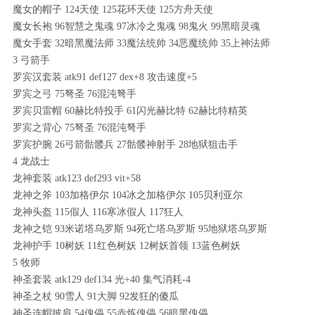
魔女的帽子 124天使 125花环天使 125方舟天使
魔女长袍 96智慧之鬼魂 97冰冷之鬼魂 98鬼火 99黑暗灵魂
魔女手套 32暗黑魔法师 33魔法统帅 34恶魔统帅 35上神法师
3 弓箭手
罗宾汉套装 atk91 def127 dex+8 攻击速度+5
罗宾之弓 75弩圣 76混沌弩手
罗宾贝雷帽 60赫比特投手 61闪光赫比特 62赫比特精英
罗宾之背心 75弩圣 76混沌弩手
罗宾护腕 26弓箭骷髅兵 27骷髅神射手 28地狱狙击手
4 龙战士
龙神套装 atk123 def293 vit+58
龙神之斧 103加格伊尔 104冰之加格伊尔 105贝利亚尔
龙神头盔 115假人 116寒冰假人 117狂人
龙神之铠 93米诺塔乌罗斯 94死亡塔乌罗斯 95地狱塔乌罗斯
龙神护手 10树妖 11红色树妖 12树妖首领 13蓝色树妖
5 牧师
神圣套装 atk129 def134 光+40 集气消耗-4
神圣之杖 90雪人 91大脚 92发狂的傻瓜
神圣连帽披肩 54傀儡 55赤炼傀儡 56暗黑傀儡