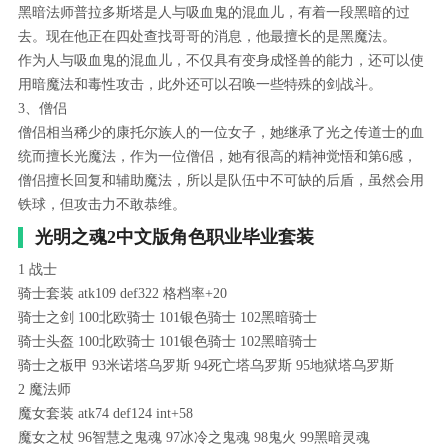
黑暗法师普拉多斯塔是人与吸血鬼的混血儿，有着一段黑暗的过
去。现在他正在四处查找哥哥的消息，他最擅长的是黑魔法。
作为人与吸血鬼的混血儿，不仅具有变身成怪兽的能力，还可以使
用暗魔法和毒性攻击，此外还可以召唤一些特殊的剑战斗。
3、僧侣
僧侣相当稀少的康托尔族人的一位女子，她继承了光之传道士的血
统而擅长光魔法，作为一位僧侣，她有很高的精神觉悟和第6感，
僧侣擅长回复和辅助魔法，所以是队伍中不可缺的后盾，虽然会用
铁球，但攻击力不敢恭维。
光明之魂2中文版角色职业毕业套装
1 战士
骑士套装 atk109 def322 格档率+20
骑士之剑 100北欧骑士 101银色骑士 102黑暗骑士
骑士头盔 100北欧骑士 101银色骑士 102黑暗骑士
骑士之板甲 93米诺塔乌罗斯 94死亡塔乌罗斯 95地狱塔乌罗斯
2 魔法师
魔女套装 atk74 def124 int+58
魔女之杖 96智慧之鬼魂 97冰冷之鬼魂 98鬼火 99黑暗灵魂