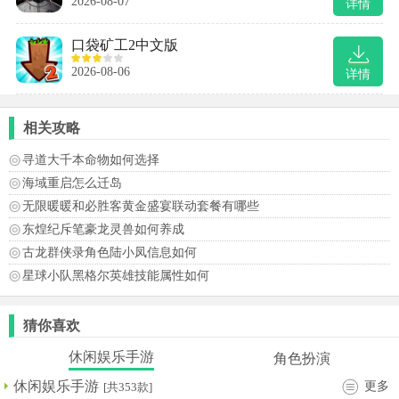
2026-08-07
详情
口袋矿工2中文版
2026-08-06
详情
相关攻略
寻道大千本命物如何选择
海域重启怎么迁岛
无限暖暖和必胜客黄金盛宴联动套餐有哪些
东煌纪斥笔豪龙灵兽如何养成
古龙群侠录角色陆小凤信息如何
星球小队黑格尔英雄技能属性如何
猜你喜欢
休闲娱乐手游
角色扮演
休闲娱乐手游
更多
[共353款]