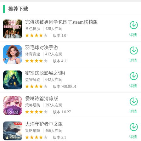
推荐下载
完蛋我被男同学包围了steam移植版
角色扮演
428人在玩
详情
版本:1.0
羽毛球对决手游
体育竞速
412人在玩
详情
版本:4.11
密室逃脱影城之谜4
益智解谜
642人在玩
详情
版本:700.00.01
爱琳诗篇清凉版
策略塔防
292人在玩
详情
版本:1.0.27
大洋守护者中文版
策略塔防
466人在玩
详情
版本:3.1