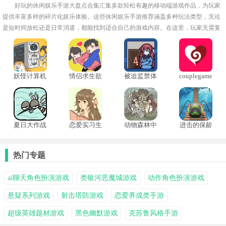
好玩的休闲娱乐手游大盘点合集汇集多款轻松有趣的移动端游戏作品，为玩家
提供丰富多样的碎片化娱乐体验。这些休闲娱乐手游推荐涵盖多种玩法类型，无论
是短时间放松还是日常消遣，都能找到适合自己的游戏内容。在这里，玩家无需复
杂学习成本，即可快速掌握游戏规则，在不同场景中体验独特乐趣。
妖怪计算机
情侣求生欲
被迫监禁体
couplegame
质4
情侣游戏
夏日大作战
恋爱实习生
动物森林中
进击的保龄
中文版
文版
球国际服
热门专题
ai聊天角色扮演游戏
类银河恶魔城游戏
动作角色扮演游戏
悬疑系列游戏
射击塔防游戏
恋爱养成类手游
超级英雄题材游戏
黑色幽默游戏
克苏鲁风格手游