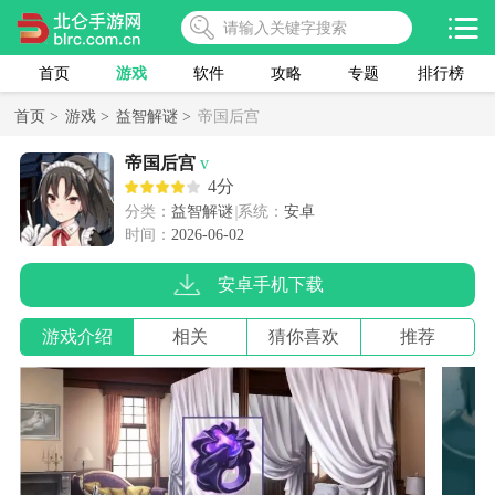
首页
游戏
软件
攻略
专题
排行榜
首页 >
游戏 >
益智解谜 >
帝国后宫
帝国后宫
v
4分
分类：
益智解谜
系统：
安卓
时间：
2026-06-02
安卓手机下载
游戏介绍
相关
猜你喜欢
推荐