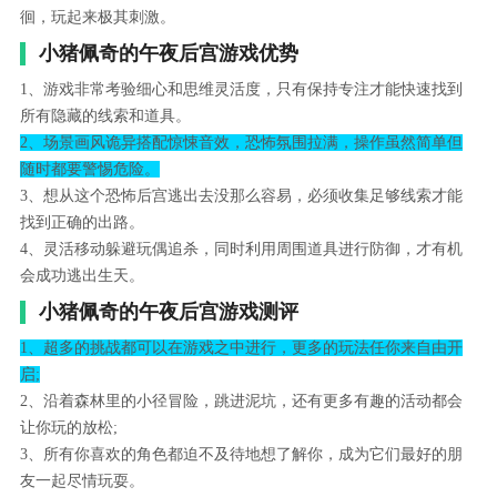
徊，玩起来极其刺激。
小猪佩奇的午夜后宫游戏优势
1、游戏非常考验细心和思维灵活度，只有保持专注才能快速找到
所有隐藏的线索和道具。
2、场景画风诡异搭配惊悚音效，恐怖氛围拉满，操作虽然简单但
随时都要警惕危险。
3、想从这个恐怖后宫逃出去没那么容易，必须收集足够线索才能
找到正确的出路。
4、灵活移动躲避玩偶追杀，同时利用周围道具进行防御，才有机
会成功逃出生天。
小猪佩奇的午夜后宫游戏测评
1、超多的挑战都可以在游戏之中进行，更多的玩法任你来自由开
启;
2、沿着森林里的小径冒险，跳进泥坑，还有更多有趣的活动都会
让你玩的放松;
3、所有你喜欢的角色都迫不及待地想了解你，成为它们最好的朋
友一起尽情玩耍。