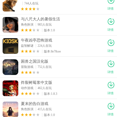
744人在玩
详情
与八尺大人的暑假生活
角色扮演
983人在玩
详情
版本:1.0
午夜凶亭恐怖游戏
益智解谜
224人在玩
详情
版本:8e78cee
困兽之国汉化版
冒险游戏
752人在玩
详情
炸裂树莓浆中文版
动作游戏
462人在玩
详情
版本:1.8.3
夏末的告白游戏
角色扮演
415人在玩
详情
版本:1.0