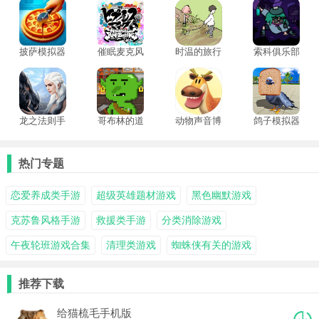
界的走向与结局。
披萨模拟器
催眠麦克风
时温的旅行
索科俱乐部
手机版
手游
手游
正版
龙之法则手
哥布林的道
动物声音博
鸽子模拟器
游
具屋完整版
物馆
中文版
热门专题
恋爱养成类手游
超级英雄题材游戏
黑色幽默游戏
克苏鲁风格手游
救援类手游
分类消除游戏
午夜轮班游戏合集
清理类游戏
蜘蛛侠有关的游戏
推荐下载
给猫梳毛手机版