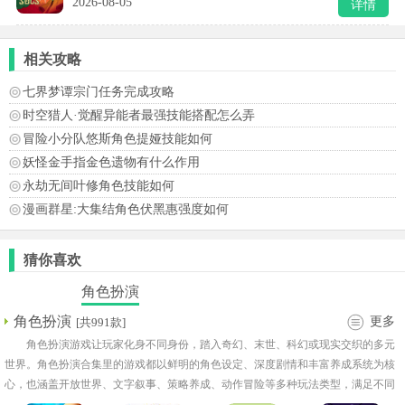
2026-08-05
详情
相关攻略
七界梦谭宗门任务完成攻略
时空猎人·觉醒异能者最强技能搭配怎么弄
冒险小分队悠斯角色提娅技能如何
妖怪金手指金色遗物有什么作用
永劫无间叶修角色技能如何
漫画群星:大集结角色伏黑惠强度如何
猜你喜欢
角色扮演
角色扮演
更多
[共991款]
角色扮演游戏让玩家化身不同身份，踏入奇幻、末世、科幻或现实交织的多元
世界。角色扮演合集里的游戏都以鲜明的角色设定、深度剧情和丰富养成系统为核
心，也涵盖开放世界、文字叙事、策略养成、动作冒险等多种玩法类型，满足不同
玩家的探索与战斗欲望。玩家可自由塑造角色外观、技能路线与情感羁绊，决定世