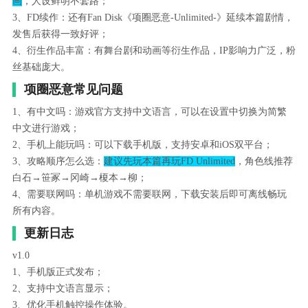
画
，人设鲜明不套路；
3、FD续作：还有Fan Disk《项圈恶意-Unlimited-》延续本篇剧情，
发售后获得一致好评；
4、衍生作品丰富：有舞台剧和动画等衍生作品，IP影响力广泛，粉
丝基础庞大。
项圈恶意常见问题
1、有中文吗：游戏官方支持中文语言，可以在设置中切换为简繁
中文进行游戏；
2、手机上能玩吗：可以下载手机版，支持安卓和iOS双平台；
3、攻略顺序怎么选：
建议先玩本篇再玩FD Unlimited
，角色线推荐
白石→笹冢→冈崎→榎本→柳；
4、需要联网吗：单机游戏不需要联网，下载安装后即可离线畅玩
所有内容。
更新日志
v1.0
1、手机版正式发布；
2、支持中文语言显示；
3、优化手机触控操作体验。