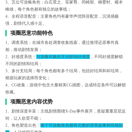
3、五位可攻略角色：白石景之、笹冢尊、冈崎契、柳爱时、榎本
峰雄，每个角色都有独立的故事线；
4、全程语音配音：主要角色均有豪华声优阵容配音，沉浸感极
强，剧情代入感十足。
项圈恶意功能特色
1、调查系统：在城市各处调查收集线索，通过推理还原事件真
相，推动剧情发展；
2、好感度系统：
与攻略对象的互动影响好感度
，不同好感度解锁
不同的剧情和结局；
3、多分支结局：每个角色都有多个结局，包括好结局和坏结局，
根据玩家的选择而变化；
4、CG收集：游戏中包含大量精美CG插图，达成特定条件可以解锁
收藏。
项圈恶意内容优势
1、剧情深度丰富：主线剧情围绕X-Day事件展开，悬疑重重层层反
转，让人欲罢不能；
2、角色塑造出色：
每个可攻略角色都有完整的背景故事和性格刻