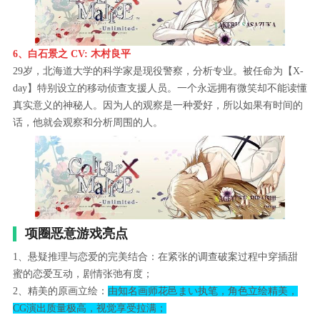
6、白石景之 CV: 木村良平
29岁，北海道大学的科学家是现役警察，分析专业。被任命为【X-
day】特别设立的移动侦查支援人员。一个永远拥有微笑却不能读懂
真实意义的神秘人。因为人的观察是一种爱好，所以如果有时间的
话，他就会观察和分析周围的人。
项圈恶意游戏亮点
1、悬疑推理与恋爱的完美结合：在紧张的调查破案过程中穿插甜
蜜的恋爱互动，剧情张弛有度；
2、精美的原画立绘：
由知名画师花邑まい执笔，角色立绘精美，
CG演出质量极高，视觉享受拉满；