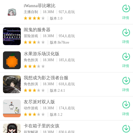
iWanna菲比啾比
主播自制
18.38M
927人在玩
详情
版本:1.0
闹鬼的服务器
冒险游戏
18.38M
954人在玩
详情
版本:8e78cee
水果游乐场汉化版
角色扮演
18.38M
185人在玩
详情
我想成为影之强者台服
角色扮演
18.38M
618人在玩
详情
版本:2.4.1
友尽派对双人版
动作游戏
18.38M
174人在玩
详情
版本:1.2
卡在箱子里的女孩
益智解谜
18.38M
830人在玩