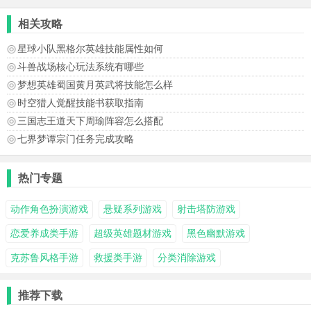
相关攻略
星球小队黑格尔英雄技能属性如何
斗兽战场核心玩法系统有哪些
梦想英雄蜀国黄月英武将技能怎么样
时空猎人觉醒技能书获取指南
三国志王道天下周瑜阵容怎么搭配
七界梦谭宗门任务完成攻略
热门专题
动作角色扮演游戏
悬疑系列游戏
射击塔防游戏
恋爱养成类手游
超级英雄题材游戏
黑色幽默游戏
克苏鲁风格手游
救援类手游
分类消除游戏
推荐下载