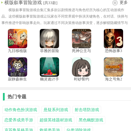
横版叙事冒险游戏
更多
[共33款]
横版叙事冒险游戏合集汇集多款以剧情推进与角色经历为核心的互动游戏作
品。这些横版叙事冒险游戏让玩家在不同世界观中扮演关键角色，在对话、抉择与
事件推进中影响故事走向。玩家通过不同决策推动故事演变，逐步解锁隐藏情节与
角色背景信息。这些游戏在叙事风格上各具特色，整体节奏以故事推进为主，操作
简单但内容层次丰富。
九日移植版
菲雅的冒险
死神公主与
恐怖故事3
异书馆的怪
女巫中文版
物中文版
寂静森林生
幽灵诡计手
时砂誓约
海之号角2
存手游
机安卓版
安卓汉化版
热门专题
动作角色扮演游戏
悬疑系列游戏
射击塔防游戏
恋爱养成类手游
超级英雄题材游戏
黑色幽默游戏
克苏鲁风格手游
救援类手游
分类消除游戏