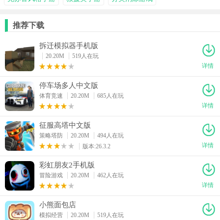
推荐下载
拆迁模拟器手机版
20.20M
519人在玩
详情
停车场多人中文版
体育竞速
20.20M
685人在玩
详情
征服高塔中文版
策略塔防
20.20M
494人在玩
详情
版本:26.3.2
彩虹朋友2手机版
冒险游戏
20.20M
462人在玩
详情
小熊面包店
模拟经营
20.20M
519人在玩