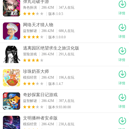
弹丸论破手游
角色扮演
286.42M
347人在玩
详情
版本:1.0.5
网络天才猜人物
益智解谜
286.42M
686人在玩
详情
版本:1.0.0.0
逃离园区绝望求生之旅汉化版
冒险游戏
286.42M
291人在玩
详情
珍珠奶茶大师
模拟经营
286.42M
196人在玩
详情
版本:1.4.7
奇妙探案日记游戏
益智解谜
286.42M
397人在玩
详情
版本:9.93.00.00
文明播种者安卓版
模拟经营
286.42M
230人在玩