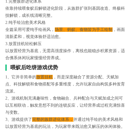
1.完整族群进化体系
依靠持续喂食蚁后解锁进化阶段，从族群扩张到基因改造、终极科
技解锁，成长线清晰完整。
2.纯手绘治愈美术风格
全篇采用可爱纯手绘画风，
场景、蚂蚁、食物皆为手工绘制
，画面
清新柔和，视觉体验舒适治愈。
3.放置挂机轻松解压
以放置经营为基底，无需高强度操作，离线也能稳步积累资源，适
合佛系休闲玩家慢慢经营养成。
喂蚁后吃饼游戏优势
1、它并非简单的
放置挂机
，而是深度融合了资源分配、天赋加
点、科技解锁和食物搭配等多重维度，允许玩家自由构筑多种发育
流派。
2、游戏机制充满趣味性，食物融合、兵种配合与天赋加成之间可
以互相联动，触发意想不到的连锁反应，让经营养成过程充满惊喜
与变数。
3、游戏提供了
完整的族群进化体系，
并通过纯手绘的美术风格和
以放置经营为基底的玩法，为玩家带来既治愈又解压的休闲体验。