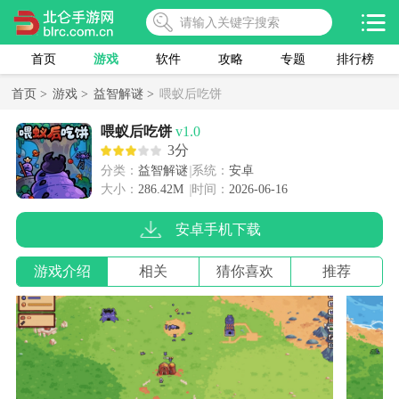
首页
游戏
软件
攻略
专题
排行榜
首页 >
游戏 >
益智解谜 >
喂蚁后吃饼
喂蚁后吃饼
v1.0
3分
分类：
益智解谜
系统：
安卓
大小：
286.42M
时间：
2026-06-16
安卓手机下载
游戏介绍
相关
猜你喜欢
推荐