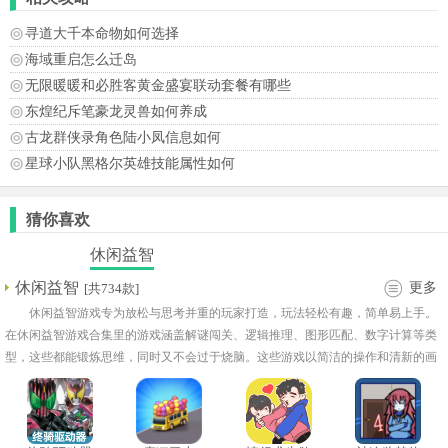
寻道大千本命物如何选择
海域重启怎么迁岛
无限暖暖和必胜客黄金盛宴联动套餐有哪些
东煌纪斥笔豪龙灵兽如何养成
古龙群侠录角色陆小凤信息如何
星球小队黑格尔英雄技能属性如何
猜你喜欢
休闲益智
休闲益智
更多
[共734款]
休闲益智游戏专为放松与思考并重的玩家打造，玩法轻松有趣，简单易上手。
在休闲益智游戏合集里的游戏涵盖解谜闯关、逻辑推理、图形匹配、数字计算等类
型，这些都能锻炼思维，同时又不会过于烧脑。这些游戏以简洁的操作和清新的画
面为玩家带来极佳的舒适体验，是打发时间、放松心情的绝佳选择。