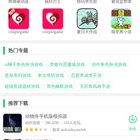
终骑驱动器
疯狂巴士
情侣求生欲
被迫监禁体
模拟器虫虫
质4
版
couplegame
couplegame
夏日大作战
猫里奥小游
真心话大冒
情侣游戏
中文版
戏
险
热门专题
ai聊天角色扮演游戏
类银河恶魔城游戏
动作角色扮演游戏
悬疑系列游戏
射击塔防游戏
恋爱养成类手游
超级英雄题材游戏
黑色幽默游戏
克苏鲁风格手游
推荐下载
动物井手机版模拟器
动作游戏
286.42M
141人在玩
详情
版本:androidoyunclub