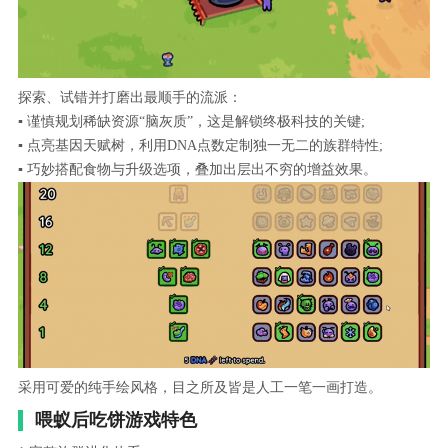
探索、试错并打磨出最顺手的流派：
▪ 谨慎规划稀缺资源“脑灰质”，这是解锁终极科技的关键;
▪ 点亮基因天赋树，利用DNA点数定制独一无二的族群特性;
▪ 巧妙搭配食物与升级选项，叠加出层出不穷的增益效果。
采用可爱的纯手绘风格，目之所及皆是人工一笔一画打造。
喂蚁后吃饼游戏特色