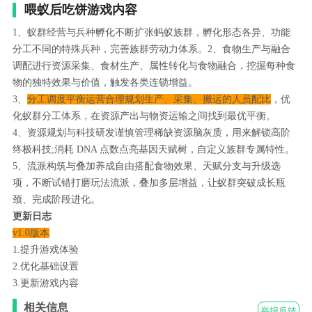
喂蚁后吃饼游戏内容
1、蚁群经营与兵种孵化不断扩张蚂蚁族群，孵化形态各异、功能
分工不同的特殊兵种，完善族群劳动力体系。2、食物生产与融合
调配进行资源采集、食材生产、属性转化与食物融合，挖掘每种食
物的独特效果与价值，触发各类连锁增益。
3、
分工调度平衡运营合理规划生产、采集、搬运的人员配比
，优
化蚁群分工体系，在资源产出与物资运输之间找到最优平衡。
4、资源规划与科技研发谨慎管理稀缺资源脑灰质，用来解锁高阶
终极科技;消耗 DNA 点数点亮基因天赋树，自定义族群专属特性。
5、流派构筑与叠加养成自由搭配食物效果、天赋分支与升级选
项，不断试错打磨玩法流派，叠加多层增益，让蚁群突破成长瓶
颈、完成阶段进化。
更新日志
v1.0版本
1.提升游戏体验
2.优化基础设置
3.更新游戏内容
相关信息
举报反馈