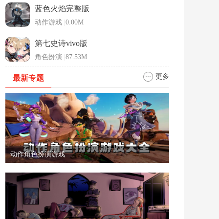
蓝色火焰完整版
动作游戏
|
0.00M
第七史诗vivo版
角色扮演
|
87.53M
更多
最新专题
动作角色扮演游戏