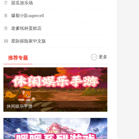
7
甜瓜游乐场
8
爆裂小队supercell
9
老爹纸杯蛋糕店
10
星际探险家中文版
更多
推荐专题
休闲娱乐手游