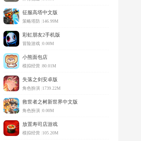
征服高塔中文版
策略塔防
|
146.99M
彩虹朋友2手机版
冒险游戏
|
0.00M
小熊面包店
模拟经营
|
80.01M
失落之剑安卓版
角色扮演
|
1739.22M
救世者之树新世界中文版
角色扮演
|
0.00M
放置寿司店游戏
模拟经营
|
105.20M