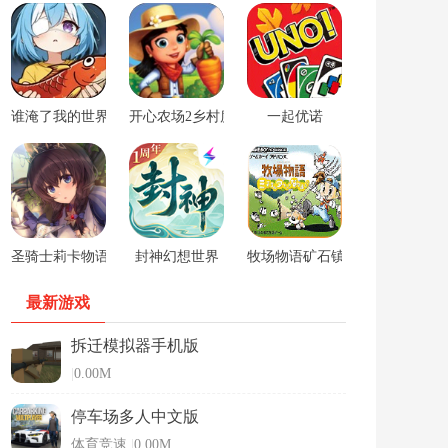
谁淹了我的世界游戏
开心农场2乡村度假中文版
一起优诺
圣骑士莉卡物语安卓手游
封神幻想世界
牧场物语矿石镇的伙伴们男孩版
最新游戏
拆迁模拟器手机版
|
0.00M
停车场多人中文版
体育竞速
|
0.00M