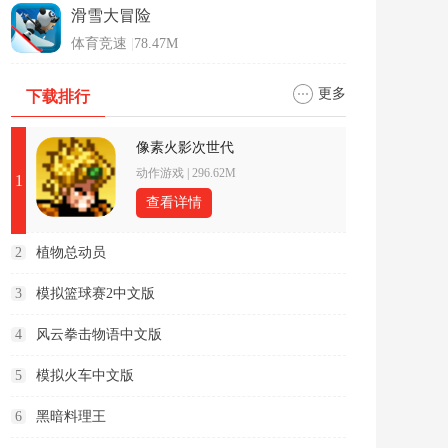
滑雪大冒险
体育竞速
|
78.47M
更多
下载排行
像素火影次世代
动作游戏
|
296.62M
1
查看详情
2
植物总动员
3
模拟篮球赛2中文版
4
风云拳击物语中文版
5
模拟火车中文版
6
黑暗料理王