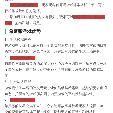
2、
系统自动保存游戏
，玩家玩各种开局游戏非常轻松方便，可以
轻松集成带给你好选择。
3、增加玩家好感度的方法有很多，玩家可以
赠送不同的礼物与其
互动
，热情和魅力满足。
希露薇游戏优势
1、生活模拟体验：
在游戏中，你可以像对待一个真实的朋友那样，照顾希露薇的日常
需求，包括吃饭、睡觉与换装，营造出沉浸式的生活互动体验。
2、
情感成长旅程：
随着你与希露薇关系的加深，她的心境会逐渐敞开，这不仅是一段
友情的成长，也可能是你带走她的关键时刻，增添游戏的情感深
度。
3、社交网络拓展：
游戏提供了丰富的社交元素，让你能够与希露薇一起结识更多虚拟
角色，扩展你的游戏朋友圈，增强游戏的互动性和趣味性。
4、
探索隐藏剧情：
希露薇的世界充满了未知，众多隐藏故事等待着玩家去挖掘，每一
次的探索都可能揭开新的秘密，增加游戏的可玩性和挑战性。