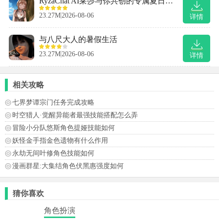
RyzaChat AI莱莎与你共创的专属夏日梦物语
23.27M
2026-08-06
详情
与八尺大人的暑假生活
23.27M
2026-08-06
详情
相关攻略
七界梦谭宗门任务完成攻略
时空猎人·觉醒异能者最强技能搭配怎么弄
冒险小分队悠斯角色提娅技能如何
妖怪金手指金色遗物有什么作用
永劫无间叶修角色技能如何
漫画群星:大集结角色伏黑惠强度如何
猜你喜欢
角色扮演