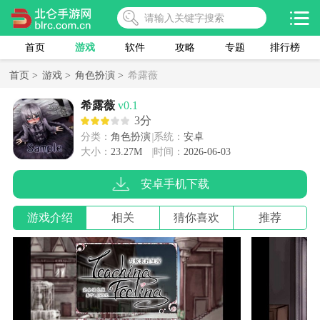
首页
游戏
软件
攻略
专题
排行榜
首页 >
游戏 >
角色扮演 >
希露薇
希露薇
v0.1
3分
分类：
角色扮演
系统：
安卓
大小：
23.27M
时间：
2026-06-03
安卓手机下载
游戏介绍
相关
猜你喜欢
推荐