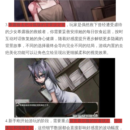
3.
希露薇去疤冷狐版的背景设定里
，玩家是偶然救下曾经遭受虐待
的少女希露薇的救赎者，你需要妥善安排她的每日饮食起居，按时
互动对话恢复她的身心健康，随着好感度提升逐步解锁更多隐藏的
背景故事，不同的选择最终会导向完全不同的结局，游戏内置的去
疤美化功能可以让角色立绘呈现出更细腻柔和的视觉效果。
4.新手刚开始游玩的阶段，需要重点
留意希尔薇的饮食状态
、
身体
体征和情绪变化
，这些细节数据都会直接影响好感度的波动幅度，