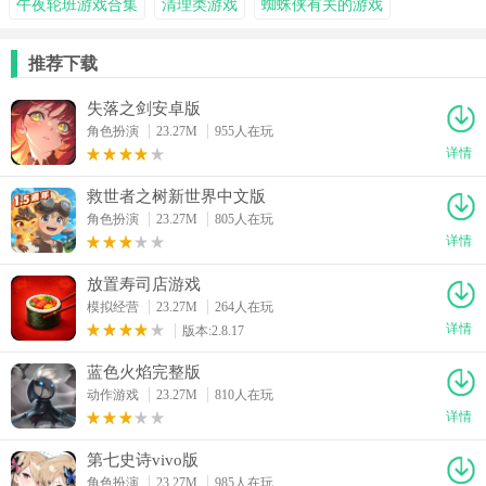
午夜轮班游戏合集
清理类游戏
蜘蛛侠有关的游戏
推荐下载
失落之剑安卓版
角色扮演
23.27M
955人在玩
详情
救世者之树新世界中文版
角色扮演
23.27M
805人在玩
详情
放置寿司店游戏
模拟经营
23.27M
264人在玩
详情
版本:2.8.17
蓝色火焰完整版
动作游戏
23.27M
810人在玩
详情
第七史诗vivo版
角色扮演
23.27M
985人在玩