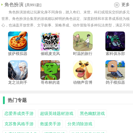
角色扮演
更多
[共991款]
角色扮演游戏让玩家化身不同身份，踏入奇幻、末世、科幻或现实交织的多元
世界。角色扮演合集里的游戏都以鲜明的角色设定、深度剧情和丰富养成系统为核
心，也涵盖开放世界、文字叙事、策略养成、动作冒险等多种玩法类型，满足不同
玩家的探索与战斗欲望。玩家可自由塑造角色外观、技能路线与情感羁绊，决定世
界的走向与结局。
披萨模拟器
催眠麦克风
时温的旅行
索科俱乐部
手机版
手游
手游
正版
龙之法则手
哥布林的道
动物声音博
鸽子模拟器
游
具屋完整版
物馆
中文版
热门专题
恋爱养成类手游
超级英雄题材游戏
黑色幽默游戏
克苏鲁风格手游
救援类手游
分类消除游戏